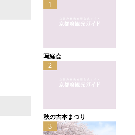
1
写経会
2
秋の古本まつり
3