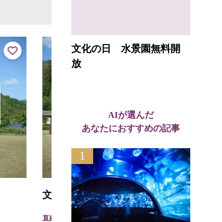
文化の日 水景園無料開
放
AIが選んだ
あなたにおすすめの記事
1
西京
文覚ふれあい公園
直線距離
直線距離 : 1.6km