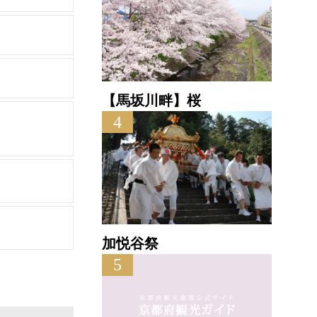
【馬坂川畔】桜
4
加悦谷祭
5