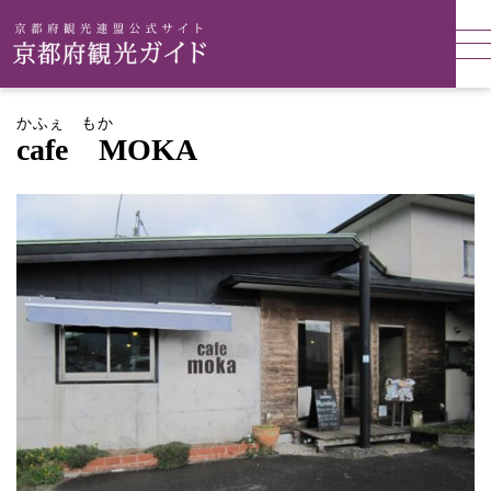
かふぇ もか
cafe MOKA