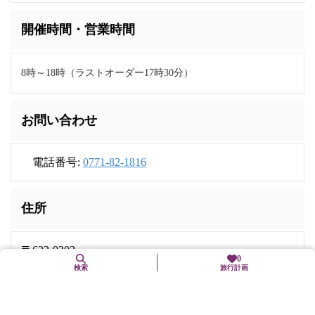
開催時間・営業時間
8時～18時（ラストオーダー17時30分）
お問い合わせ
電話番号:
0771-82-1816
住所
〒622-0203
0
京都府船井郡京丹波町富田井爪36
検索
旅行計画
交通手段