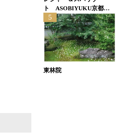
ト ASOBIYUKU京都る
直線距
5
り渓温泉
東林院