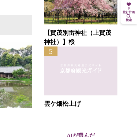
0
旅行計画
検索
【賀茂別雷神社（上賀茂
神社）】桜
5
雲ケ畑松上げ
一
AIが選んだ