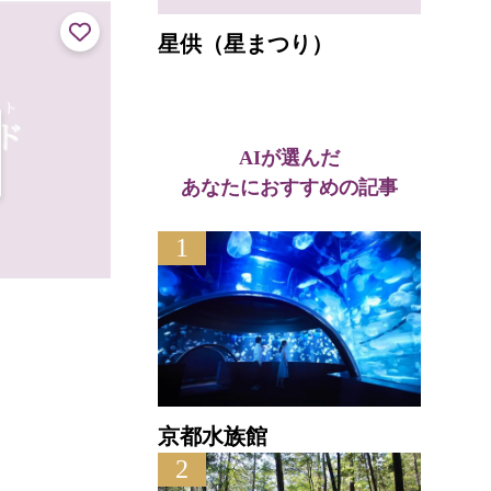
星供（星まつり）
AIが選んだ
あなたにおすすめの記事
1
七面山駐車場
伊
直線距離 : 0.3km
直線距離
京都水族館
2