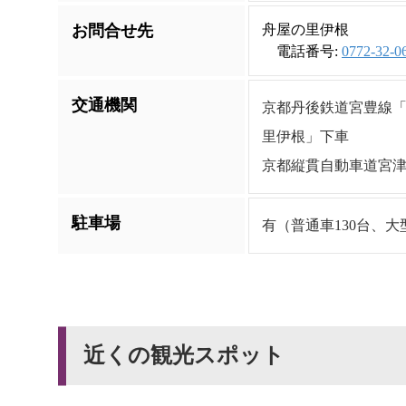
お問合せ先
舟屋の里伊根
電話番号:
0772-32-0
交通機関
京都丹後鉄道宮豊線「
里伊根」下車
京都縦貫自動車道宮津与
駐車場
有（普通車130台、大
近くの観光スポット