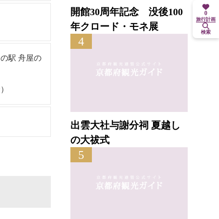
開館30周年記念 没後100
0
旅行計画
年クロード・モネ展
検索
4
の駅 舟屋の
分）
出雲大社与謝分祠 夏越し
の大祓式
5