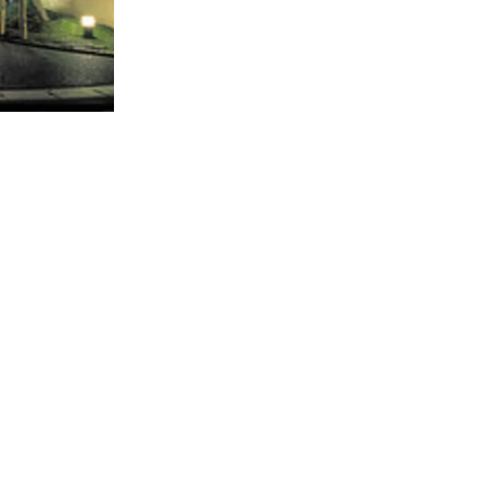
青
直線距離
山頂ホテル・風のがっこう京都
直線距離 : 7.7km