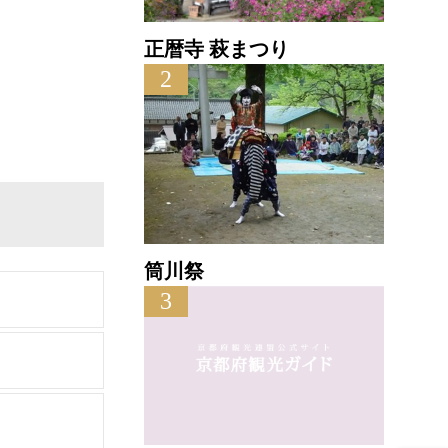
正暦寺 萩まつり
2
筒川祭
3