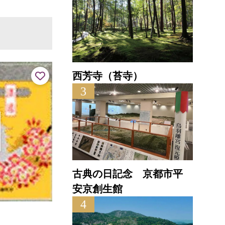
西芳寺（苔寺）
3
古典の日記念 京都市平
安京創生館
4
碇
水の江里浦嶋公園