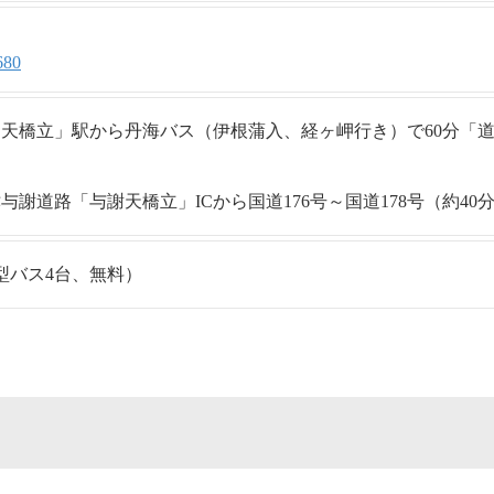
680
天橋立」駅から丹海バス（伊根蒲入、経ヶ岬行き）で60分「道
謝道路「与謝天橋立」ICから国道176号～国道178号（約40
型バス4台、無料）