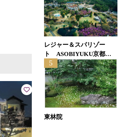
直線距離
直線距離 : 6.9km
レジャー＆スパリゾー
ト ASOBIYUKU京都る
5
り渓温泉
東林院