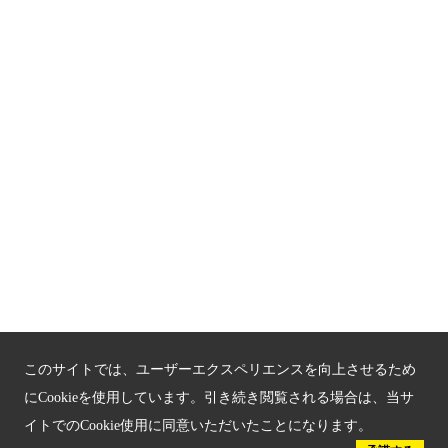
京都観光チャレンジ事業成果集
Global Web Site
京都府文化観光大使
公益社団法人
京都府観光連盟
〒602-8570
京都市上京区下立売通新町西入薮ノ内町
府庁2号館3階
TEL：075-411-9990
FAX：075-411-9993
このサイトでは、ユーザーエクスペリエンスを向上させるため
にCookieを使用しています。引き続き閲覧される場合は、当サ
イトでのCookie使用に同意いただいたことになります。
© 2023 Kyoto Tourism Federation.