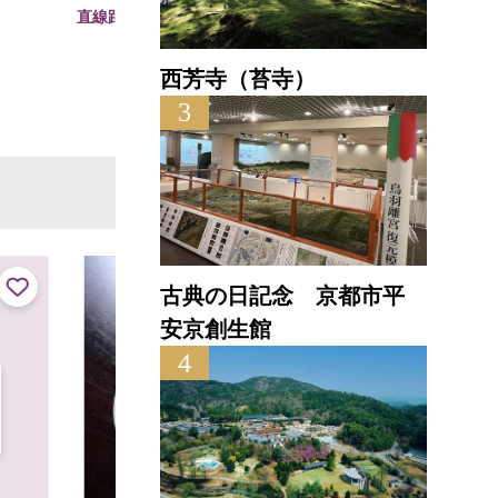
直線距離
直線距離 : 0.4km
西芳寺（苔寺）
3
古典の日記念 京都市平
安京創生館
4