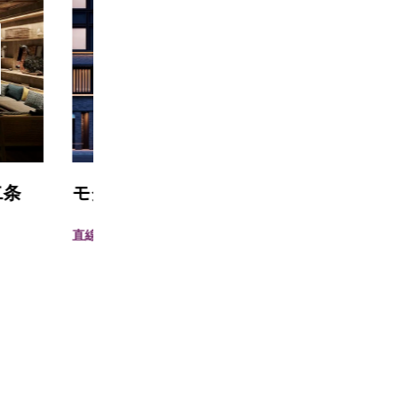
モクシー京都
ザ 
都
直線距離 : 2.1km
直線距離