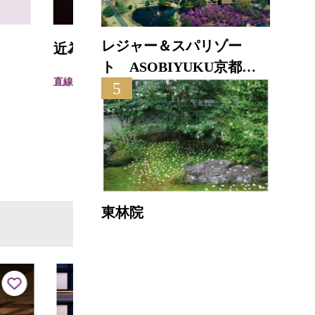
レジャー＆スパリゾー
近為
鳥岩
ト ASOBIYUKU京都る
直線距離 : 0.7km
直線距離
5
り渓温泉
東林院