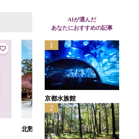
AIが選んだ
あなたにおすすめの記事
1
京都水族館
2
天神
北野天満宮