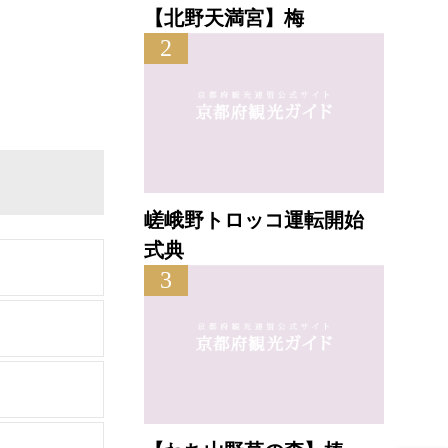
【北野天満宮】梅
2
嵯峨野トロッコ運転開始
式典
3