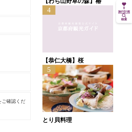
【わち山野草の森】椿
0
4
旅行計画
検索
【恭仁大橋】桜
5
をご確認くだ
とり貝料理