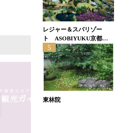
レジャー＆スパリゾー
ト ASOBIYUKU京都る
5
り渓温泉
東林院