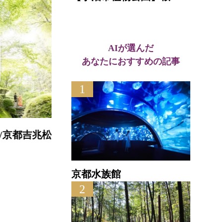
AIが選んだ
あなたにおすすめの記事
1
松花堂庭園・美術館/京都吉兆松花堂店
直線距離 : 1.2km
直
京都水族館
2