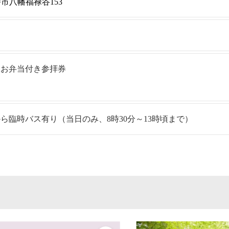
八幡市八幡福禄谷153
 お弁当付き参拝券
ら臨時バス有り（当日のみ、8時30分～13時頃まで）