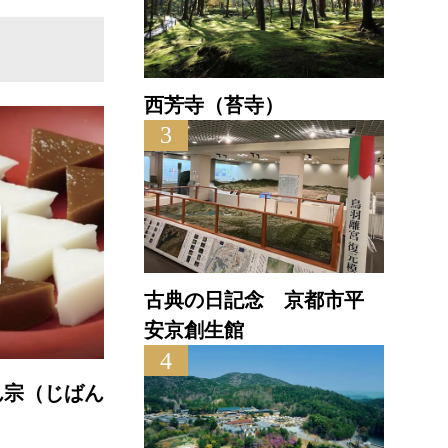
西芳寺（苔寺）
3
古典の日記念 京都市平
安京創生館
4
やわた走井餅老舗
直
直線距離 : 3.5km