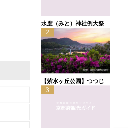
水度（みと）神社例大祭
2
【紫水ヶ丘公園】つつじ
3