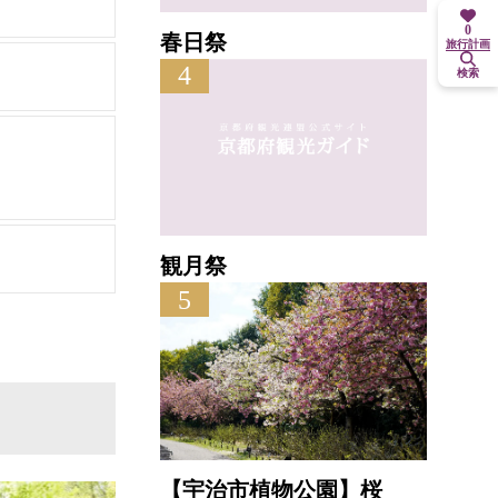
0
春日祭
旅行計画
4
検索
観月祭
5
【宇治市植物公園】桜