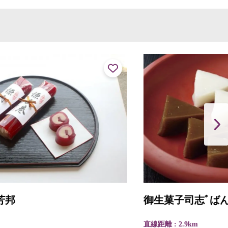
御生菓子司志ﾞばん宗（じばんそう）
直線距離 : 2.9km