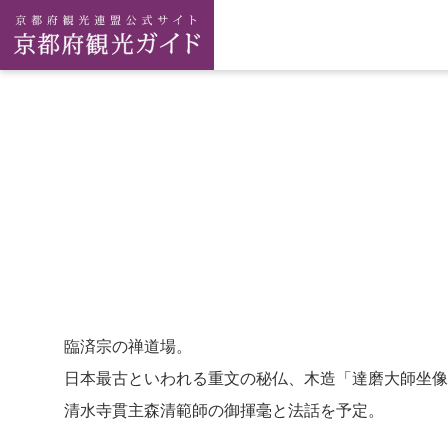
臨済宗の禅道場。
日本最古といわれる重文の秘仏、木造「達磨大師坐像
清水寺貫主森清範師の御揮毫と法話を予定。