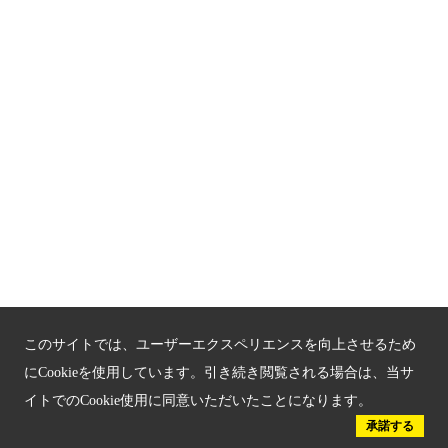
京都観光チャレンジ事業成果集
Global Web Site
京都府文化観光大使
公益社団法人
京都府観光連盟
〒602-8570
京都市上京区下立売通新町西入薮ノ内町
府庁2号館3階
TEL：075-411-9990
FAX：075-411-9993
このサイトでは、ユーザーエクスペリエンスを向上させるため
にCookieを使用しています。引き続き閲覧される場合は、当サ
イトでのCookie使用に同意いただいたことになります。
© 2023 Kyoto Tourism Federation.
承諾する