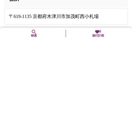
〒619-1135 京都府木津川市加茂町西小札場
0
お問合せ先
検索
旅行計画
電話番号:
0774-76-2390
営業時間
9時～17時（本堂拝観受付終了は16時30分）
交通機関
JR大和路線「加茂」駅から木津川市コミュニティバスで「浄