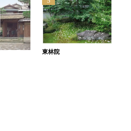
5
り渓温泉
東林院
ウェスティン都ホテル京都
ザ
直線距離 : 2.4km
直線距