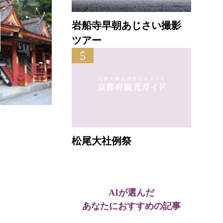
岩船寺早朝あじさい撮影
ツアー
5
無礙光院
松尾大社例祭
直線距離 : 0.8km
AIが選んだ
あなたにおすすめの記事