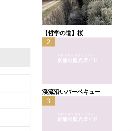
【哲学の道】桜
2
渓流沿いバーベキュー
3