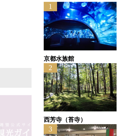
1
ア
直線距
京都水族館
2
西芳寺（苔寺）
3