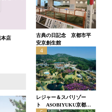
古典の日記念 京都市平
六盛
茶
安京創生館
4
直線距離 : 1.6km
直線距
レジャー＆スパリゾー
ト ASOBIYUKU京都る