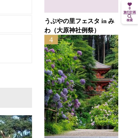
0
旅行計画
うぶやの里フェスタ in み
検索
わ（大原神社例祭）
4