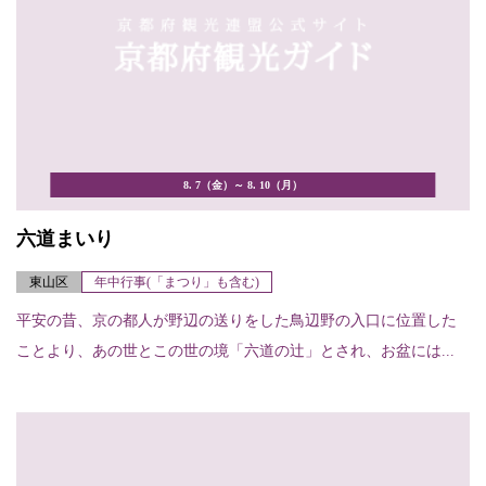
8. 7（金）～ 8. 10（月）
六道まいり
東山区
年中行事(「まつり」も含む)
平安の昔、京の都人が野辺の送りをした鳥辺野の入口に位置した
ことより、あの世とこの世の境「六道の辻」とされ、お盆には...