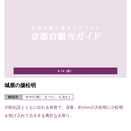
8. 14（金）
城屋の揚松明
舞鶴市
年中行事(「まつり」も含む)
大蛇伝説とともに伝わる奇祭で、深夜、約16ｍの大松明に小松明
を投げ入れて点火する勇壮な火祭り。