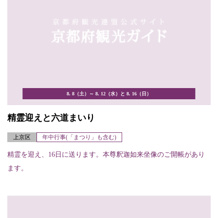
8. 8（土）～ 8. 12（水）と 8. 16（日）
精霊迎えと六道まいり
上京区
年中行事(「まつり」も含む)
精霊を迎え、16日に送ります。本尊釈迦如来坐像のご開帳があり
ます。