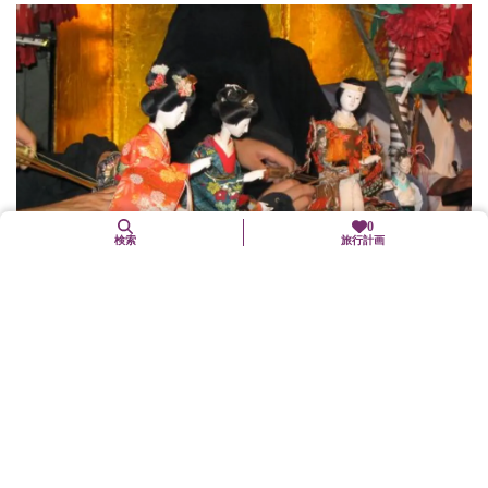
0
検索
旅行計画
8. 14（金）
佐伯灯籠 人形浄瑠璃
亀岡市
年中行事(「まつり」も含む)
ひえ田野神社、御霊神社、河阿神社、若宮神社の4社が合同で行う
盆行事。国の重要無形民俗文化財に指定されている。貞観5...