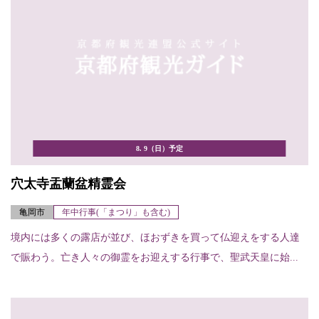
8. 9（日）予定
穴太寺盂蘭盆精霊会
亀岡市
年中行事(「まつり」も含む)
境内には多くの露店が並び、ほおずきを買って仏迎えをする人達
で賑わう。亡き人々の御霊をお迎えする行事で、聖武天皇に始...