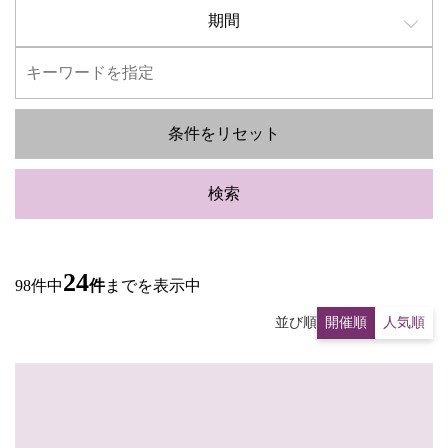
期間
条件をリセット
検索
24
98件中
件
までを表示中
並び順
開催順
人気順