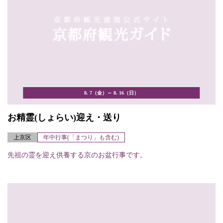
8. 7（金）～ 8. 16（日）
お精霊(しょらい)迎え・送り
上京区
年中行事(「まつり」も含む)
先祖の霊を迎え供養する京のお盆行事です。