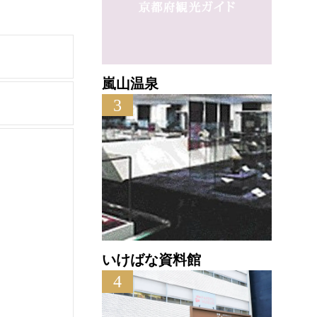
嵐山温泉
3
いけばな資料館
4