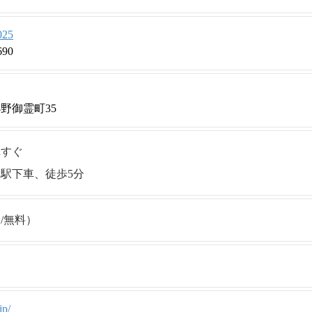
025
690
野御霊町35
車すぐ
駅下車、徒歩5分
/無料）
jp/