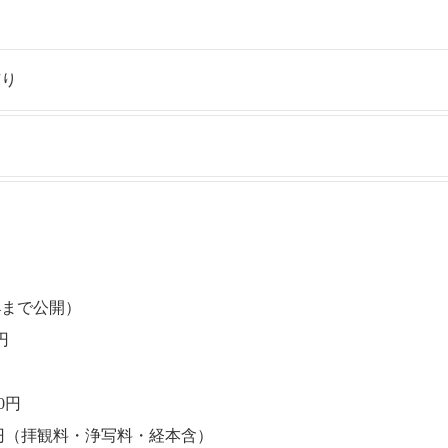
有り
24まで公開）
円
0円
0円（拝観料・浄写料・経本含）