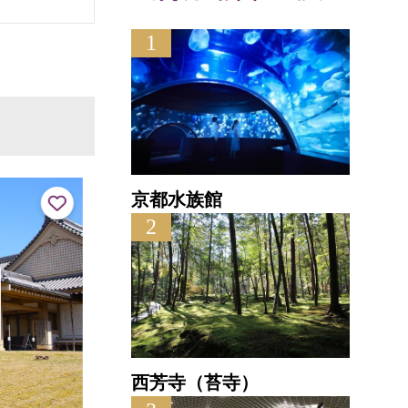
1
京都水族館
2
西芳寺（苔寺）