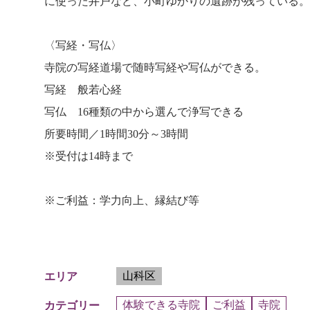
に使った井戸など、小町ゆかりの遺跡が残っている。
〈写経・写仏〉
寺院の写経道場で随時写経や写仏ができる。
写経 般若心経
写仏 16種類の中から選んで浄写できる
所要時間／1時間30分～3時間
※受付は14時まで
※ご利益：学力向上、縁結び等
山科区
エリア
体験できる寺院
ご利益
寺院
カテゴリー