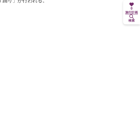
ず踊り」が行われる。
0
旅行計画
検索