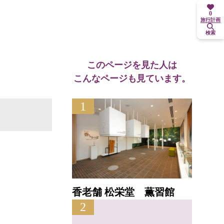
0
旅行計画
検索
このページを見た人は
こんなページも見ています。
1
香老舗 松栄堂 薫習館
2