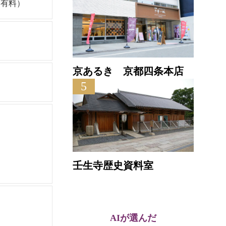
は有料）
京あるき 京都四条本店
5
壬生寺歴史資料室
AIが選んだ