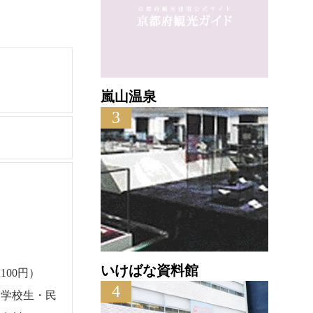
嵐山温泉
3
いけばな資料館
00円）
4
援学校生・民