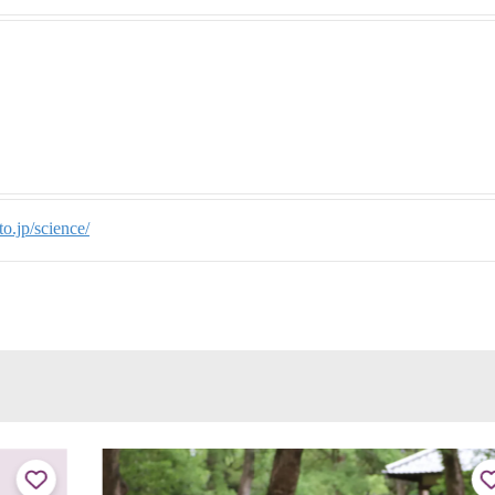
り
o.jp/science/