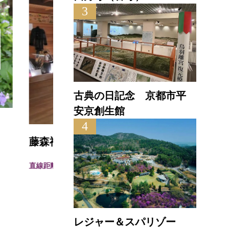
3
古典の日記念 京都市平
安京創生館
4
京都
藤森神社宝物殿
ージ
直線距離 : 0.7km
直線距離
レジャー＆スパリゾー