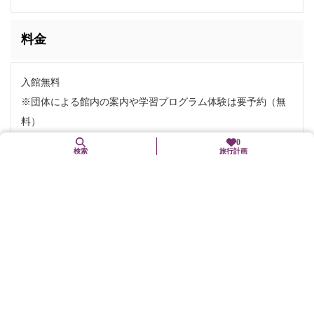
料金
入館無料
※団体による館内の案内や学習プログラム体験は要予約（無
料）
0
検索
旅行計画
お問い合わせ
電話番号:
075-641-0911
FAX番号: 075-641-0912
住所