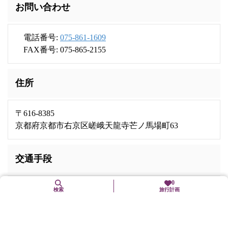
お問い合わせ
電話番号:
075-861-1609
FAX番号: 075-865-2155
住所
〒616-8385
京都府京都市右京区嵯峨天龍寺芒ノ馬場町63
交通手段
0
嵐電嵐山本線「嵐山」駅下車
検索
旅行計画
市バス「嵐山天龍寺前」下車