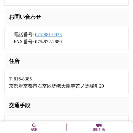
お問い合わせ
電話番号:
075-881-9033
FAX番号: 075-872-2889
住所
〒616-8385
京都府京都市右京区嵯峨天龍寺芒ノ馬場町20
交通手段
嵐電嵐山本線「嵐山」駅下車、徒歩5分
0
検索
旅行計画
市バス「野々宮」、または「天龍寺前」下車、徒歩1分