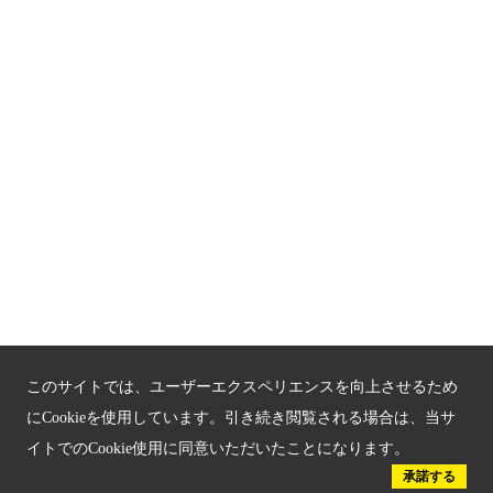
京都観光チャレンジ事業成果集
Global Web Site
京都府文化観光大使
公益社団法人
京都府観光連盟
〒602-8570
京都市上京区下立売通新町西入薮ノ内町
府庁2号館3階
TEL：075-411-9990
FAX：075-411-9993
このサイトでは、ユーザーエクスペリエンスを向上させるため
にCookieを使用しています。引き続き閲覧される場合は、当サ
イトでのCookie使用に同意いただいたことになります。
© 2023 Kyoto Tourism Federation.
承諾する