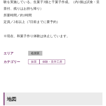
験を実施している。生菓子3個と干菓子作成。（内1個は試食・呈
茶付、残りはお持ち帰り）
所要時間／約1時間
定員／2名以上（7日前までに要予約）
※現在、和菓子作り体験は休止しています。
エリア
右京区
カテゴリー
抹茶
体験・見学工房
地図