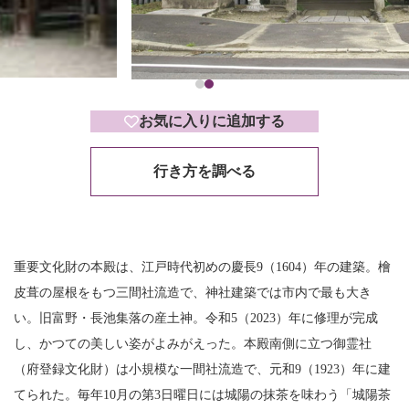
お気に入りに追加する
行き方を調べる
重要文化財の本殿は、江戸時代初めの慶長9（1604）年の建築。檜
皮葺の屋根をもつ三間社流造で、神社建築では市内で最も大き
い。旧富野・長池集落の産土神。令和5（2023）年に修理が完成
し、かつての美しい姿がよみがえった。本殿南側に立つ御霊社
（府登録文化財）は小規模な一間社流造で、元和9（1923）年に建
てられた。毎年10月の第3日曜日には城陽の抹茶を味わう「城陽茶