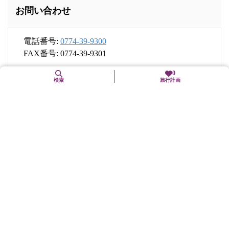
お問い合わせ
電話番号:
0774-39-9300
FAX番号: 0774-39-9301
0
検索
旅行計画
住所
〒611-0021
京都府宇治市宇治東内45-26
交通手段
京阪宇治線「宇治」駅下車、徒歩8分
JR奈良線「宇治」駅下車、徒歩15分