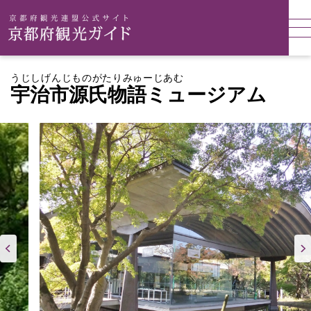
うじしげんじものがたりみゅーじあむ
宇治市源氏物語ミュージアム