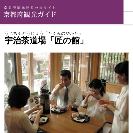
うじちゃどうじょう「たくみのやかた」
宇治茶道場「匠の館」