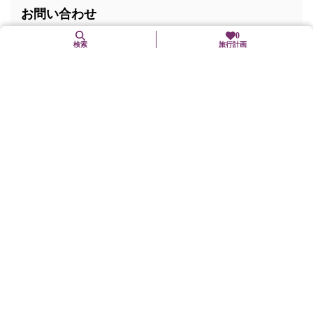
お問い合わせ
0
検索
旅行計画
電話番号:
0774-23-0888
住所
〒611-0021
京都府宇治市宇治又振17-1
交通手段
京阪宇治線「宇治」駅下車、徒歩3分
JR奈良線「宇治」駅下車、徒歩15分