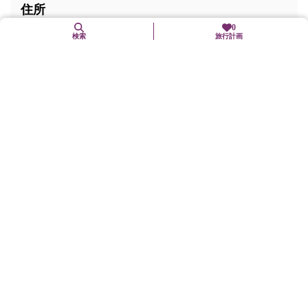
住所
0
検索
旅行計画
〒619-1222
京都府相楽郡和束町白栖
交通手段
JR大和路線「加茂」駅から奈良交通バス（和束町原山行き）
で「和束山の家」下車、徒歩5分
近くの観光スポット