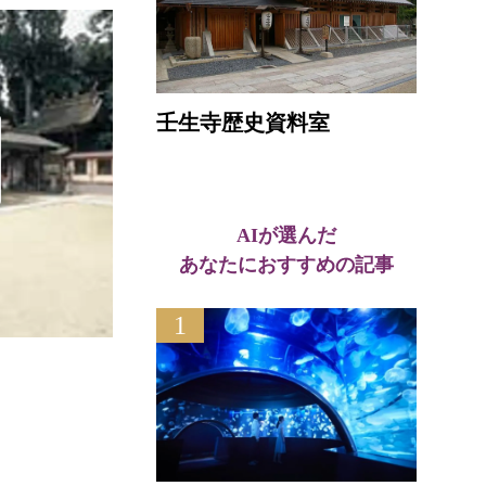
壬生寺歴史資料室
AIが選んだ
あなたにおすすめの記事
物産市場アトリオ
1
ガレ
直線距離 : 1.8km
直線距離