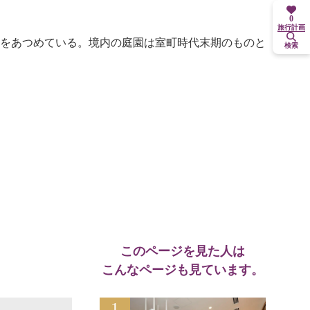
0
旅行計画
仰をあつめている。境内の庭園は室町時代末期のものと
検索
このページを見た人は
こんなページも見ています。
1