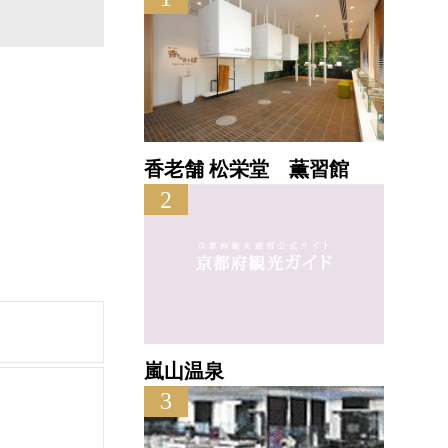
香老舗 松栄堂 薫習館
2
嵐山温泉
3