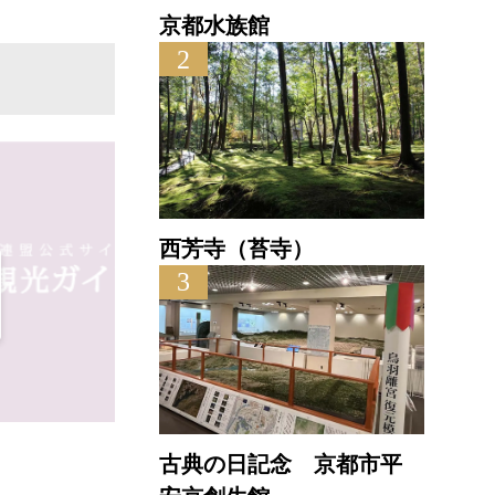
京都水族館
2
西芳寺（苔寺）
3
おもてなしの宿 渓山閣
古典の日記念 京都市平