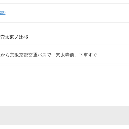
809
穴太東ノ辻46
駅から京阪京都交通バスで「穴太寺前」下車すぐ