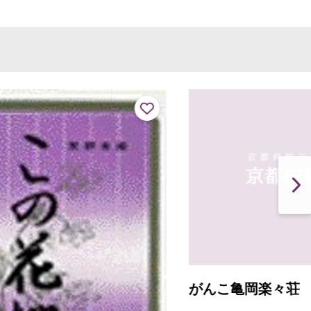
がんこ亀岡楽々荘