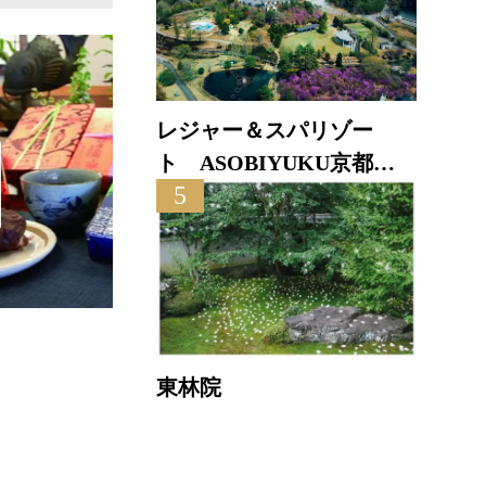
レジャー＆スパリゾー
ト ASOBIYUKU京都る
5
り渓温泉
ちりめん問屋
東林院
直線距離 : 0.1km