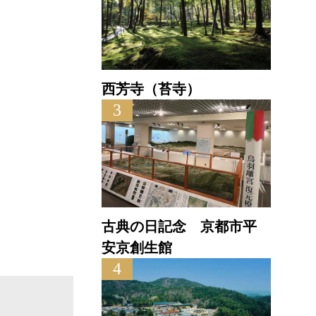
直線距離 : 0.1km
西芳寺（苔寺）
3
古典の日記念 京都市平
安京創生館
4