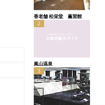
香老舗 松栄堂 薫習館
2
嵐山温泉
3