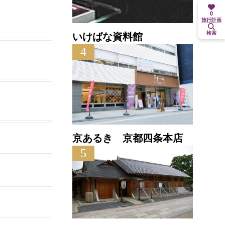
0
旅行計画
検索
いけばな資料館
4
京あるき 京都四条本店
5