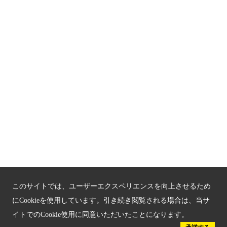
京都観光チャレンジ事業成果集
Global Web Site
京都府文化観光大使
公益社団法人
京都府観光連盟
〒602-8570
京都市上京区下立売通新町西入薮ノ内町
府庁2号館3階
TEL：075-411-9990
FAX：075-411-9993
このサイトでは、ユーザーエクスペリエンスを向上させるため
にCookieを使用しています。引き続き閲覧される場合は、当サ
イトでのCookie使用に同意いただいたことになります。
© 2023 Kyoto Tourism Federation.