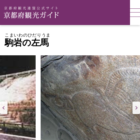
こまいわのひだりうま
駒岩の左馬