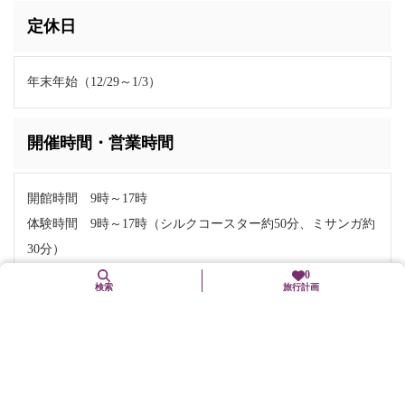
定休日
年末年始（12/29～1/3）
開催時間・営業時間
開館時間 9時～17時
体験時間 9時～17時（シルクコースター約50分、ミサンガ約
30分）
予約不要（8名様以上要予約）受付は16時まで
0
検索
旅行計画
料金
手織りコースター体験 1回1,200円（税込）