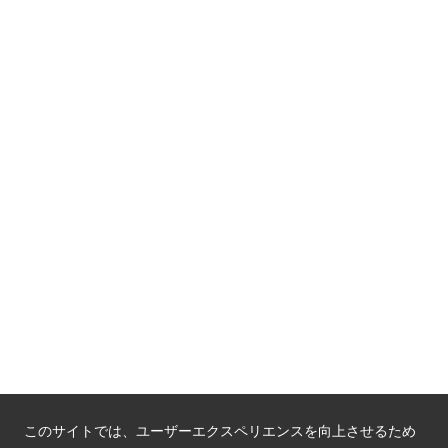
京都府認証 安心のお宿
京都人材育成コンテンツ
京都観光チャレンジ事業成果集
Global Web Site
京都府文化観光大使
公益社団法人
京都府観光連盟
〒602-8570
京都市上京区下立売通新町西入薮ノ内町
府庁2号館3階
TEL：075-411-9990
FAX：075-411-9993
このサイトでは、ユーザーエクスペリエンスを向上させるため