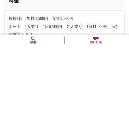
料金
桟橋1日 男性4,500円、女性3,500円
ボート 1人乗り 1日6,500円、２人乗り 1日11,000円、5時
間券等もあり
0
検索
旅行計画
お問い合わせ
電話番号:
0771-65-5022
住所
〒622-0065
京都府南丹市園部町大河内広谷1-5