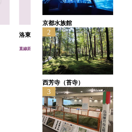
京都水族館
2
洛東遺芳館
ゑび
直線距離 : 0.4km
直線距離
西芳寺（苔寺）
3