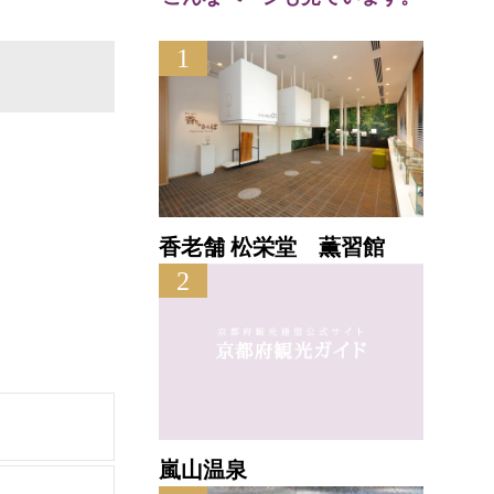
1
香老舗 松栄堂 薫習館
2
嵐山温泉