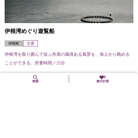
伊根湾めぐり遊覧船
伊根町
交通
伊根湾を取り囲んで並ぶ舟屋の風情ある風景を、海上から眺める
ことができる。所要時間／25分
0
検索
旅行計画