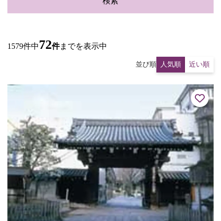
検索
72
1579件中
件
までを表示中
並び順
人気順
近い順