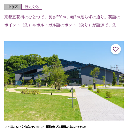
中京区
歴史文化
京都五花街のひとつで、長さ550ｍ、幅2ｍ足らずの通り。英語の
ポイント（先）やポルトガル語のポント（尖り）が語源で、先の
細い道を表している。昔ながらの料亭やお茶屋さんが建ち並び、
四条河原町のにぎ...