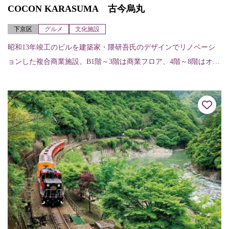
COCON KARASUMA 古今烏丸
下京区
グルメ
文化施設
昭和13年竣工のビルを建築家・隈研吾氏のデザインでリノベーシ
ョンした複合商業施設。B1階～3階は商業フロア、4階～8階はオフ
ィスフロアになっている。各店舗（階、店舗名、内容、電話）に
ついては次の...