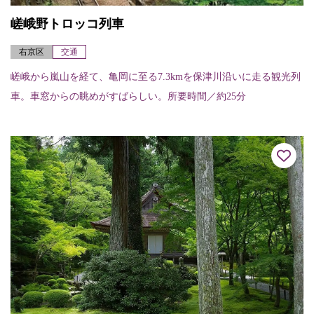
嵯峨野トロッコ列車
右京区
交通
嵯峨から嵐山を経て、亀岡に至る7.3kmを保津川沿いに走る観光列
車。車窓からの眺めがすばらしい。所要時間／約25分