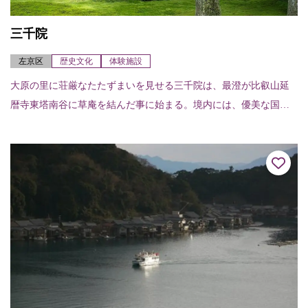
三千院
左京区
歴史文化
体験施設
大原の里に荘厳なたたずまいを見せる三千院は、最澄が比叡山延
暦寺東塔南谷に草庵を結んだ事に始まる。境内には、優美な国宝
阿弥陀三尊を祀る入母屋造柿葺（いりもやづくりこけらぶき）の
往生極楽院が建つ。あ...