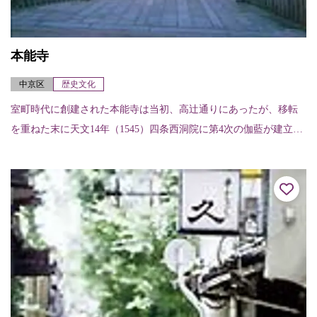
本能寺
中京区
歴史文化
室町時代に創建された本能寺は当初、高辻通りにあったが、移転
を重ねた末に天文14年（1545）四条西洞院に第4次の伽藍が建立さ
れた。しかし本能寺の変で焼失し、天正20年（1592）現在の場所
に移さ...