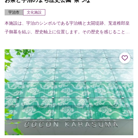
お茶と宇治のまち歴史公園“茶づな”
宇治市
文化施設
本施設は、宇治のシンボルである宇治橋と太閤堤跡、莵道稚郎皇
子御墓を結ぶ、歴史軸上に位置します。その歴史を感じることが
できる史跡、庭園、広場、お茶と宇治のまち交流館「茶づな」で
は、宇治の時の流れを...