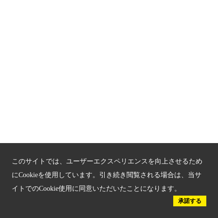
京都府認証 優良住宅宿泊施設
京都府認証 安心のお宿
京都人材育成コンテンツ
京都観光チャレンジ事業成果集
Global Web Site
京都府文化観光大使
このサイトでは、ユーザーエクスペリエンスを向上させるため
にCookieを使用しています。引き続き閲覧される場合は、当サ
イトでのCookie使用に同意いただいたことになります。
承諾する
公益社団法人
京都府観光連盟