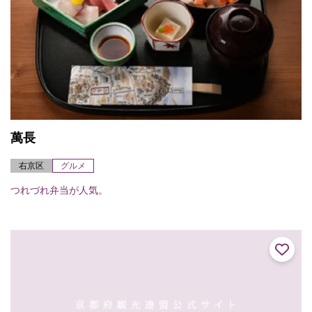
萬長
右京区
グルメ
つれづれ弁当が人気。