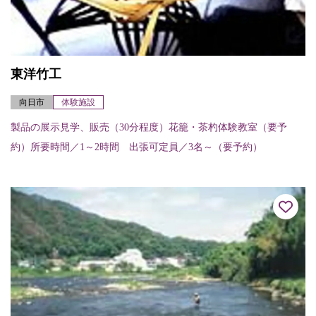
東洋竹工
向日市
体験施設
製品の展示見学、販売（30分程度）花籠・茶杓体験教室（要予
約）所要時間／1～2時間 出張可定員／3名～（要予約）