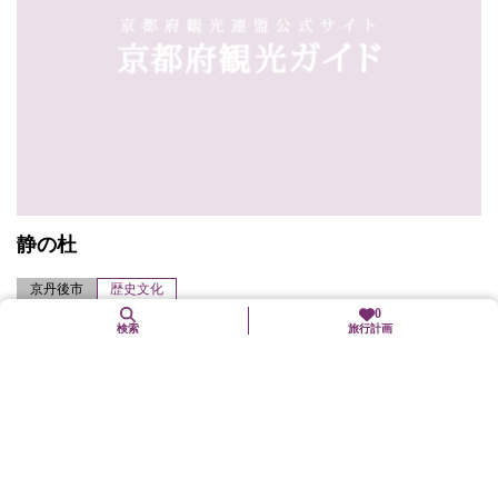
静の杜
京丹後市
歴史文化
0
日本海に面し、「静御前」の出身地といわれる磯地区。海岸を見
検索
旅行計画
おろす静の杜には、源義経が愛した静御前を祀る静神社が建立さ
れている。