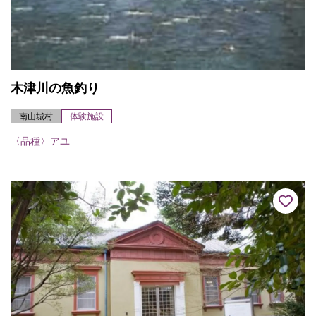
木津川の魚釣り
南山城村
体験施設
〈品種〉アユ