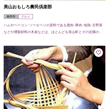
美山おもしろ農民倶楽部
南丹市
グルメ
ハムやベーコン･ソーセージの原料である鹿肉･豚肉･地鶏･京野菜
などや燻製材料の木炭などは、ほとんどを美山町とその近隣のも
のを使い、子供の方から、お年寄りまで誰でも安心してお召し上
がり頂けるために...