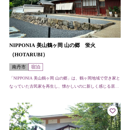
NIPPONIA 美山鶴ヶ岡 山の郷 蛍火
（HOTARUBI）
南丹市
宿泊
「NIPPONIA 美山鶴ヶ岡 山の郷」は、鶴ヶ岡地域で空き家と
なっていた古民家を再生し、懐かしいのに新しく感じる居心
地の良い空間を作り出し、ゆったりしたひと時を楽しむこと
ができる。「蛍火 HO...