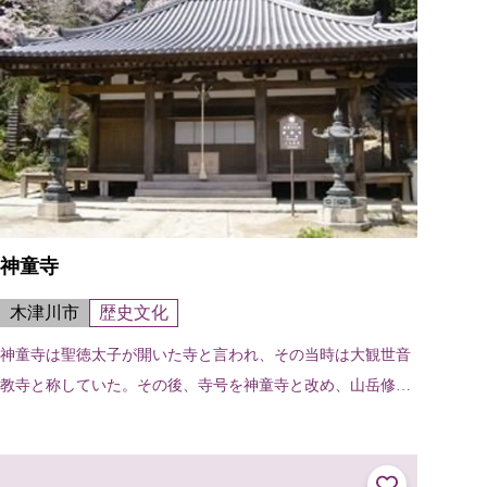
神童寺
木津川市
歴史文化
神童寺は聖徳太子が開いた寺と言われ、その当時は大観世音
教寺と称していた。その後、寺号を神童寺と改め、山岳修験
の道場として栄えた。数多くの藤原期の仏像が残されてお
り、阿弥陀如来坐像、愛染明王坐像、...