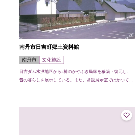
南丹市日吉町郷土資料館
南丹市
文化施設
日吉ダム水没地区から2棟のかやぶき民家を移築・復元し、
昔の暮らしを展示している。また、常設展示室ではかつての
生活用具や町内に伝わる文化財・遺跡から出土した土器など
を展示している。