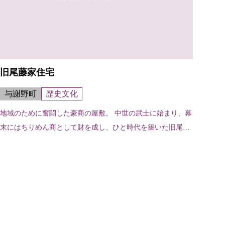
旧尾藤家住宅
与謝野町
歴史文化
地域のために奮闘した豪商の屋敷。 中世の武士に始まり、幕
末にはちりめん商として財を成し、ひと時代を築いた旧尾藤
家。丹後大震災で多大な被害を受けた町の復興に貢献した。
住宅は江戸時代末期築の広大な...