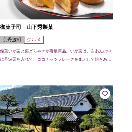
御菓子司 山下秀製菓
京丹波町
グルメ
銘菓いが栗と栗どらやきが看板商品。いが栗は、白あんの中
に丹波栗を入れて、ココナッツフレークをまぶして焼きあげ
た手作り菓子。あっさりとした甘さで、香ばしく、サクサク
の歯ざわりが楽しめる。栗どらやき...