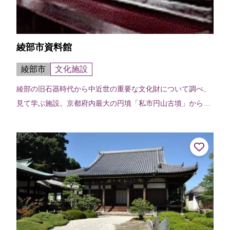
綾部市資料館
綾部市
文化施設
綾部の旧石器時代から中近世の重要な文化財について調べ、
見て学ぶ施設。京都府内最大の円墳「私市円山古墳」から出
土した甲胄・埴輪なども展示。