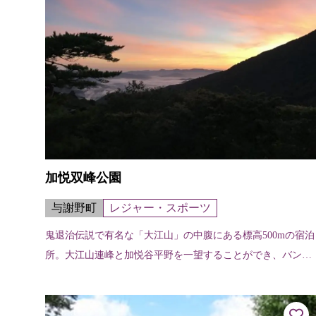
加悦双峰公園
与謝野町
レジャー・スポーツ
鬼退治伝説で有名な「大江山」の中腹にある標高500mの宿泊
所。大江山連峰と加悦谷平野を一望することができ、バンガ
ローも併設。アウトドア派にはオートキャンプやテントキャ
ンプ場も充実しており、自然を...