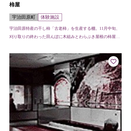
柿屋
宇治田原町
体験施設
宇治田原特産の干し柿「古老柿」を生産する棚。11月中旬、
刈り取りの終わった田んぼに木組みとわらぶき屋根の柿屋が
建てられ、皮をむいた渋柿を並べて乾燥させる。町内の南、
立川、岩山、禅定寺の各地区に建...