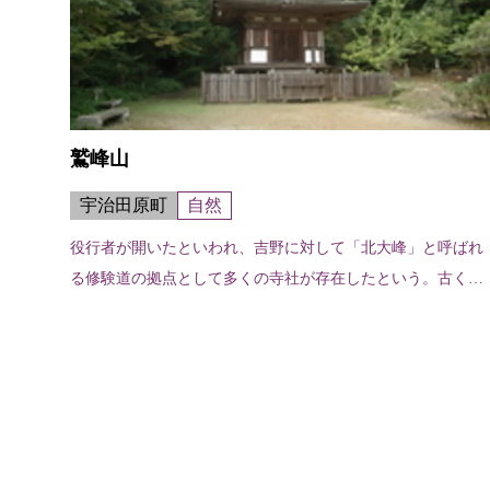
鷲峰山
宇治田原町
自然
役行者が開いたといわれ、吉野に対して「北大峰」と呼ばれ
る修験道の拠点として多くの寺社が存在したという。古くか
ら立川大道寺からの参詣道が整備され、今も道標等が点在す
る。標高682mの山頂付近には金...