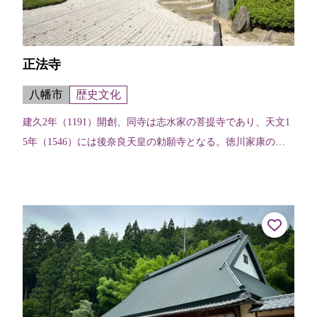
正法寺
八幡市
歴史文化
建久2年（1191）開創、同寺は志水家の菩提寺であり、天文1
5年（1546）には後奈良天皇の勅願寺となる。徳川家康の側
室で尾張藩祖・義直の母、お亀の方（相応院）が志水家の娘
であったことからゆかり...