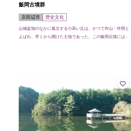
飯岡古墳群
京田辺市
歴史文化
山城盆地のなかに孤立する小高い丘は、かつて咋山・咋岡と
よばれ、早くから開けた土地であった。この飯岡丘陵には木
津川の水運に関係する一族の墓と考えられる古墳が点在して
いる。前方後円墳の飯岡車塚古墳、...