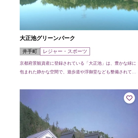
大正池グリーンパーク
井手町
レジャー・スポーツ
京都府景観資産に登録されている「大正池」は、豊かな緑に
包まれた静かな空間で、遊歩道や浮御堂なども整備されてお
り、散策道もある。隣接する井手町野外活動センター「大正
池グリーンパーク」には、バンガロ...