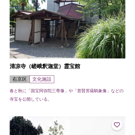
清凉寺（嵯峨釈迦堂）霊宝館
右京区
文化施設
春と秋に「国宝阿弥陀三尊像」や「普賢菩薩騎象像」などの
寺宝を公開している。