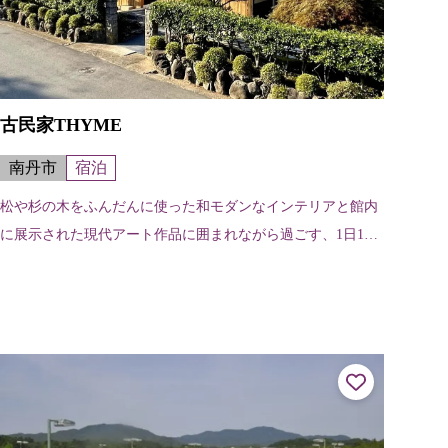
古民家THYME
南丹市
宿泊
松や杉の木をふんだんに使った和モダンなインテリアと館内
に展示された現代アート作品に囲まれながら過ごす、1日1組
限定の宿。ドッグフレンドリーの宿であり愛犬と一緒に宿泊
も可能。様々な体験で思いおもい...