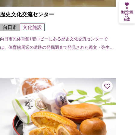
0
旅行計画
歴史文化交流センター
検索
向日市
文化施設
向日市民体育館1階ロビーにある歴史文化交流センターで
は、体育館周辺の遺跡の発掘調査で発見された縄文・弥生時
代、古墳時代の土器や石器を展示したり、向日市に中心があ
った「長岡京」の解説などをパネル展...