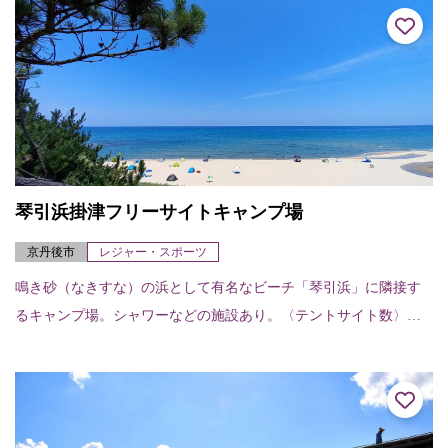
琴引浜掛津フリーサイトキャンプ場
京丹後市
レジャー・スポーツ
鳴き砂（なきすな）の浜として有名なビーチ「琴引浜」に隣接す
るキャンプ場。シャワーなどの施設あり。〈テントサイト数〉フ
リーサイト50区画〈設備〉トイレ、シャワー（温水あり）