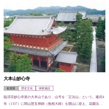
大本山妙心寺
右京区
歴史文化
体験施設
臨済宗妙心寺派の大本山であり、山号を「正法山」という。建武4
年（1337）に関山慧玄禅師（無相大師）を開山に迎え、花園法皇