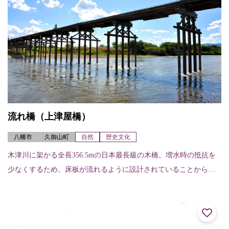
流れ橋（上津屋橋）
八幡市
久御山町
自然
歴史文化
木津川に架かる全長356.5mの日本最長級の木橋。増水時の抵抗を
少なくするため、床板が流れるように設計されていることから
「流れ橋」と呼ばれている。白砂の河原と清流に調和した風景
は、時代劇などのロ...