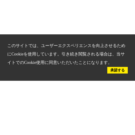
京都府認証 優良住宅宿泊施設
京都府認証 安心のお宿
京都人材育成コンテンツ
このサイトでは、ユーザーエクスペリエンスを向上させるため
京都観光チャレンジ事業成果集
にCookieを使用しています。引き続き閲覧される場合は、当サ
イトでのCookie使用に同意いただいたことになります。
Global Web Site
承諾する
京都府文化観光大使
公益社団法人
京都府観光連盟