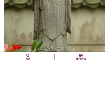
0
検索
旅行計画
鈴虫寺（華厳寺）
西京区
歴史文化
一年中、鈴虫の音が聞ける寺として、鈴虫寺の愛称で親しまれて
いる。お茶・お菓子を召し上がりながら、肩の凝らない和尚の法
話を聞くことができる。山門前の『わらじ』をはいた幸福地蔵尊