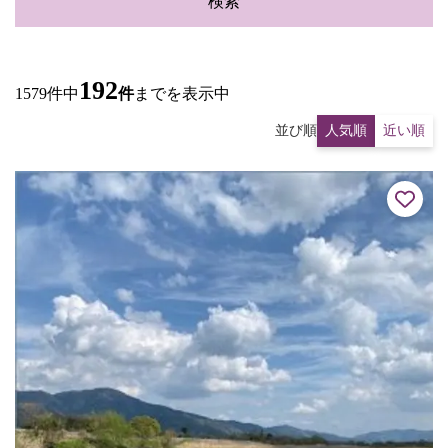
検索
192
1579件中
件
までを表示中
並び順
人気順
近い順