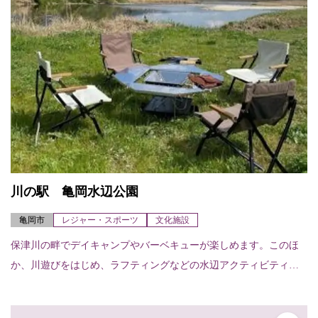
川の駅 亀岡水辺公園
亀岡市
レジャー・スポーツ
文化施設
保津川の畔でデイキャンプやバーベキューが楽しめます。このほ
か、川遊びをはじめ、ラフティングなどの水辺アクティビティ
（要確認）が体験できます。また、展示室は、イベントスペース
として活用できます。施...