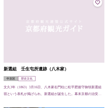
新選組 壬生屯所遺跡（八木家）
中京区
歴史文化
文久3年（1863）3月16日、八木家右門柱に松平肥後守御領新選組
宿という表札が掲げられ、新選組が誕生した。幕末京都の治安を
守った新選組があしかけ3年を過ごした壬生屯所時代。奥座敷の鴨
居に残る刀...