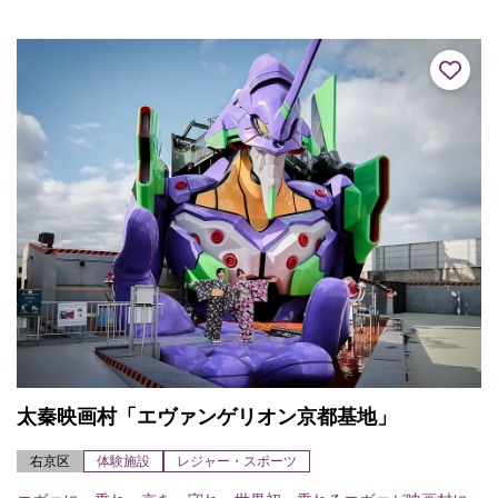
の離宮を改め禅寺としたのが始まり。諸堂伽藍は典型的な禅宗様
式で日本随一と...
太秦映画村「エヴァンゲリオン京都基地」
右京区
体験施設
レジャー・スポーツ