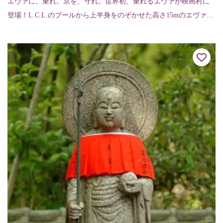
エヴァに、乗れ。京を、守れ。世界初、乗れるエヴァが映画村に
登場！L.C.L.のプールから上半身をのぞかせた高さ15mのエヴァン
ゲリオン初号機が太秦映画村に登場しました。この初号機のエン
トリープラ...