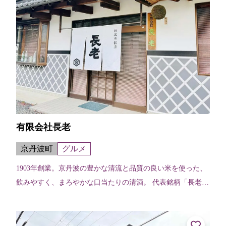
有限会社長老
京丹波町
グルメ
1903年創業。京丹波の豊かな清流と品質の良い米を使った、
飲みやすく、まろやかな口当たりの清酒。 代表銘柄「長老」
〈主な使用米〉五百万石・京の輝き〈特徴〉ほど良い香りの
旨口 【販売店舗】蔵元・小...