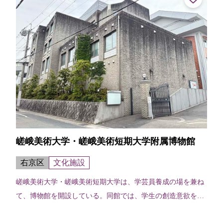
嵯峨美術大学・嵯峨美術短期大学附属博物館
右京区
文化施設
嵯峨美術大学・嵯峨美術短期大学は、学芸員養成の場を兼ね
て、博物館を開設している。同館では、学生の創造意欲を刺
激するため、造形の美しさ面白さを旨とする展示や、京都と