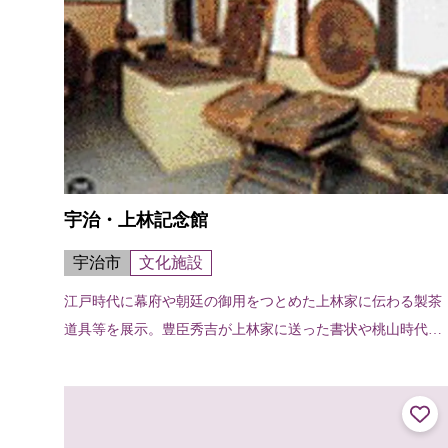
宇治・上林記念館
宇治市
文化施設
江戸時代に幕府や朝廷の御用をつとめた上林家に伝わる製茶
道具等を展示。豊臣秀吉が上林家に送った書状や桃山時代に
フィリピンから舶載された「呂宋壺（るそんつぼ）」などが
ある。