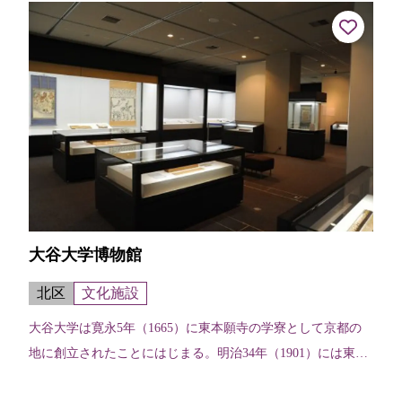
いう風土が産み育てた文化の紹介、...
大谷大学博物館
北区
文化施設
大谷大学は寛永5年（1665）に東本願寺の学寮として京都の
地に創立されたことにはじまる。明治34年（1901）には東京
巣鴨に移転開校し、近代的な大学としてスタートした。その