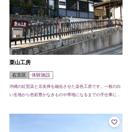
栗山工房
右京区
体験施設
沖縄の紅型染と京友禅を融合させた染色工房です。一枚の白
い生地から色彩豊かなきものや帯地になるまでの手仕事によ
る制作工程を現役職人の案内で間近に見学できます。 【トー
トバッグ彩色体験】工房デザイン...