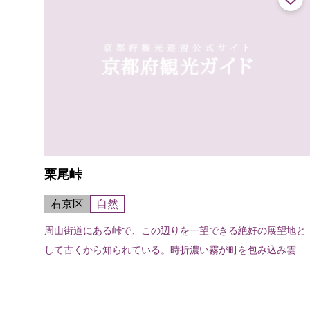
栗尾峠
右京区
自然
周山街道にある峠で、この辺りを一望できる絶好の展望地と
して古くから知られている。時折濃い霧が町を包み込み雲海
からポッカリのぞかせる山並みは、どことなく神秘的。