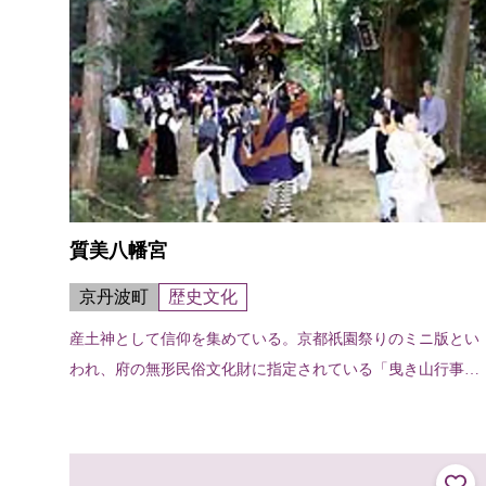
質美八幡宮
京丹波町
歴史文化
産土神として信仰を集めている。京都祇園祭りのミニ版とい
われ、府の無形民俗文化財に指定されている「曳き山行事」
は、毎年10月スポーツの日にこの神社で行われる。虎や竜、
天女、獅子の見送りで飾られた四...