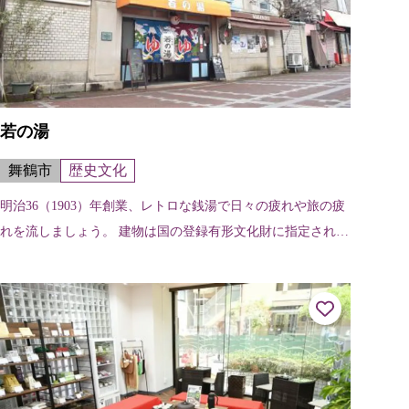
若の湯
舞鶴市
歴史文化
明治36（1903）年創業、レトロな銭湯で日々の疲れや旅の疲
れを流しましょう。 建物は国の登録有形文化財に指定されて
います。