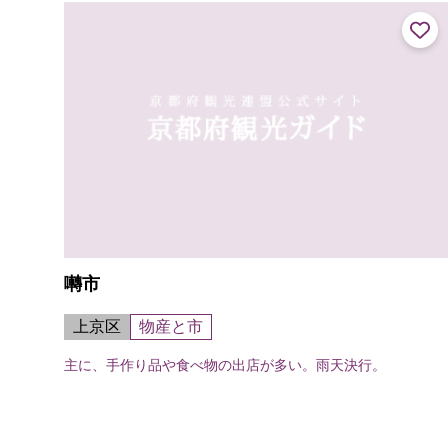
囀市
上京区
物産と市
主に、手作り品や食べ物の出店が多い。雨天決行。