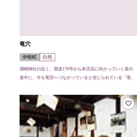
竜穴
伊根町
自然
浦嶋神社の近く、国道178号から本庄浜に向かっていく道の
途中に、今も竜宮へつながっていると信じられている「竜
穴」がある。うっかりすると見すごしてしまうような小さな
穴だが、浦嶋伝説の残る町ならでは...