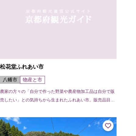
松花堂ふれあい市
八幡市
物産と市
農家の方々の「自分で作った野菜や農産物加工品は自分で販
売したい」との気持ちから生まれたふれあい市。販売品目
は、野菜、花、果物、加工食品（茶・漬物など）、パンな
ど。また4月～5月初旬には筍も並ぶ。