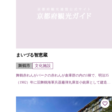
まいづる智恵蔵
舞鶴市
文化施設
舞鶴赤れんがパークの赤れんが倉庫群の内の1棟で、明治35
（1902）年に旧舞鶴海軍兵器廠弾丸庫並小銃庫として建造さ
れ、戦後は民間の倉庫として使用されていましたが、平成19
年（2007）4月に舞鶴...