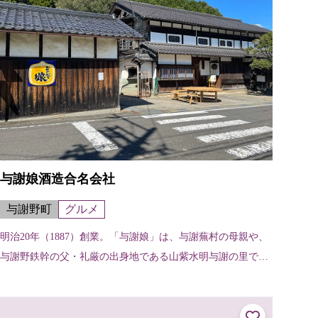
与謝娘酒造合名会社
与謝野町
グルメ
明治20年（1887）創業。「与謝娘」は、与謝蕪村の母親や、
与謝野鉄幹の父・礼厳の出身地である山紫水明与謝の里で、
秀峰大江山の良質の伏流水を原水として地元酒造米で醸造し
た、文化の香り高い丹後を名...