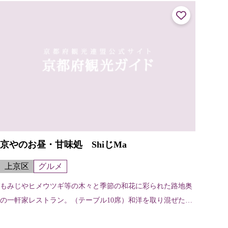
京やのお昼・甘味処 ShiじMa
上京区
グルメ
もみじやヒメウツギ等の木々と季節の和花に彩られた路地奥
の一軒家レストラン。（テーブル10席）和洋を取り混ぜた
『昼膳』は、自家菜園の野菜を中心に優しい味。また、黒大