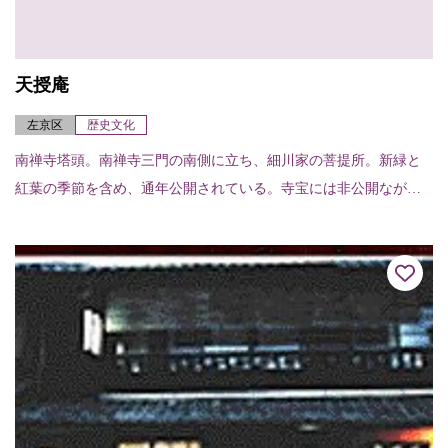
天授庵
左京区
歴史文化
南禅寺塔頭。南禅寺三門の南側に立ち、細川家の菩提所。新緑と
紅葉の季節を含め、通年公開されている。寺宝には非公開ながら
重要文化財細川幽斎夫妻の肖像画と重要文化財長谷川等伯襖絵32
面がある。また池泉...