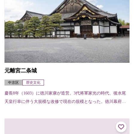
元離宮二条城
中京区
歴史文化
慶長8年（1603）に徳川家康が造営。3代将軍家光の時代、後水尾
天皇行幸に伴う大規模な改修で現在の規模となった。徳川幕府に
おける京都の拠点の役割を担い、桃山時代からの美術の粋を結集
した二の丸御殿...