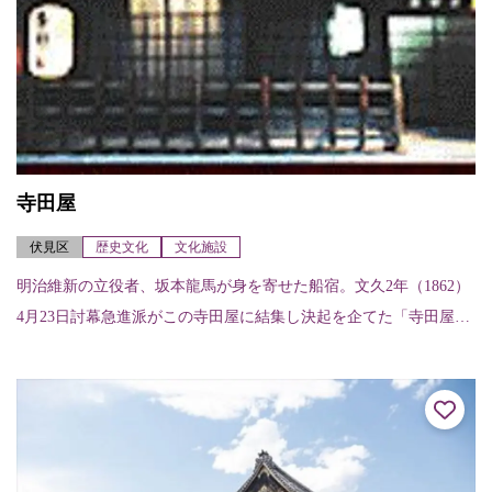
寺田屋
伏見区
歴史文化
文化施設
明治維新の立役者、坂本龍馬が身を寄せた船宿。文久2年（1862）
4月23日討幕急進派がこの寺田屋に結集し決起を企てた「寺田屋騒
動」は有名。鳥羽伏見の戦いで罹災しており、現在の建物はその
後再建され...