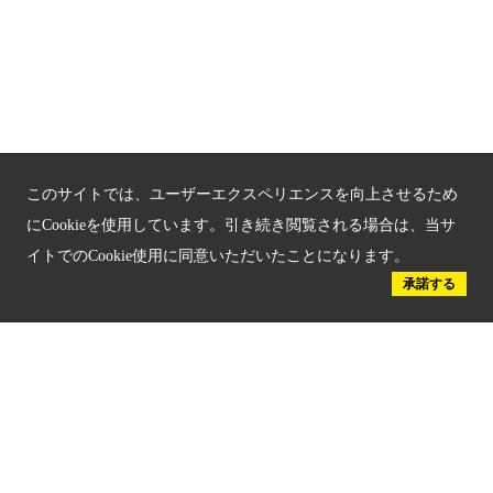
もうひとつの京都メディアライブラリー（外部サイト）
関連サイト
京都「文化」観光
京都戦乱のきずな
このサイトでは、ユーザーエクスペリエンスを向上させるため
新しい京都観光を動画で紹介
にCookieを使用しています。引き続き閲覧される場合は、当サ
京都府認証 優良住宅宿泊施設
イトでのCookie使用に同意いただいたことになります。
承諾する
京都府認証 安心のお宿
京都人材育成コンテンツ
京都観光チャレンジ事業成果集
Global Web Site