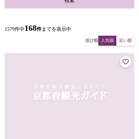
検索
168
1579件中
件
までを表示中
並び順
人気順
近い順