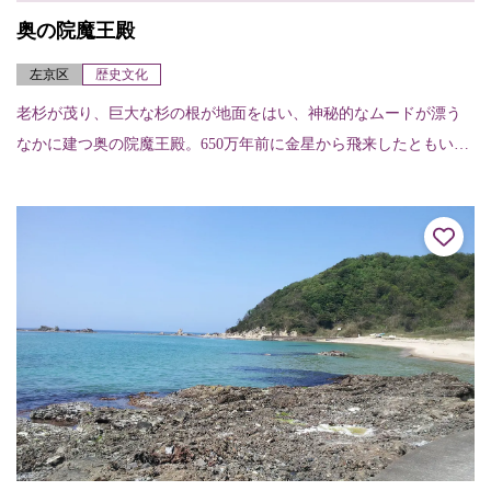
奥の院魔王殿
左京区
歴史文化
老杉が茂り、巨大な杉の根が地面をはい、神秘的なムードが漂う
なかに建つ奥の院魔王殿。650万年前に金星から飛来したともいわ
れている護法魔王尊を祭っている。 ※鞍馬寺へ訪れるなら、貴船
神社へ抜ける散...