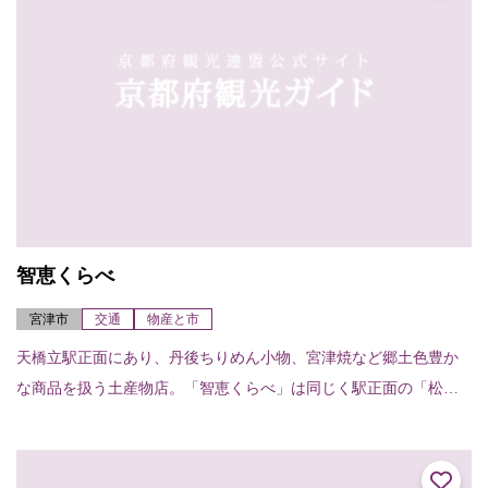
智恵くらべ
宮津市
交通
物産と市
天橋立駅正面にあり、丹後ちりめん小物、宮津焼など郷土色豊か
な商品を扱う土産物店。「智恵くらべ」は同じく駅正面の「松和
物産」の支店となっており、土産物販売のほか、レンタサイクル
（20台）や、手荷物...