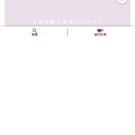
0
検索
旅行計画
かさぎ屋
東山区
グルメ
二年坂の石段の途中にある大正3年（1914）創業の甘味どころ。店
の前に「甘党の素通り出来ぬ二寧坂」の立て札があり、店内には
夢二の絵が無造作に飾られ小じんまりした雰囲気。