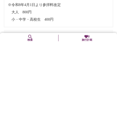
※令和8年4月1日より参拝料改定
大人 800円
小・中学・高校生 400円
お問い合わせ
0
検索
旅行計画
電話番号:
075-871-0071
住所
〒616-8411
京都府京都市右京区嵯峨大沢町4
交通手段