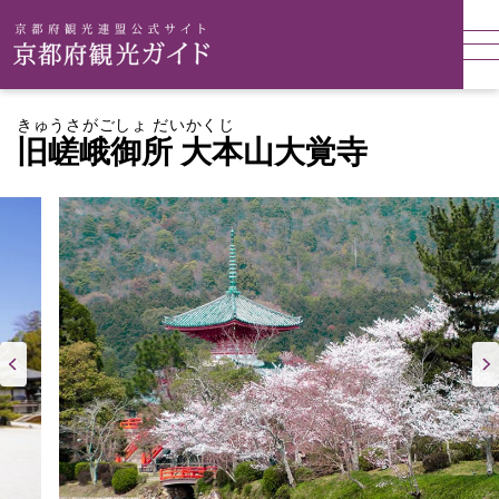
きゅうさがごしょ だいかくじ
旧嵯峨御所 大本山大覚寺