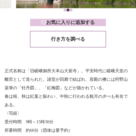
お気に入りに追加する
行き方を調べる
正式名称は「旧嵯峨御所大本山大覚寺」。平安時代に嵯峨天皇の
離宮として造られた。諸堂が回廊で結ばれ、宸殿の襖には狩野山
楽筆の「牡丹図」、「紅梅図」などが描かれている。
春は桜、秋は紅葉と賑わい、中秋に行われる観月の夕べも有名で
ある。
〈写経〉
受付時間 9時～15時30分
所要時間 約60分（団体は要予約）