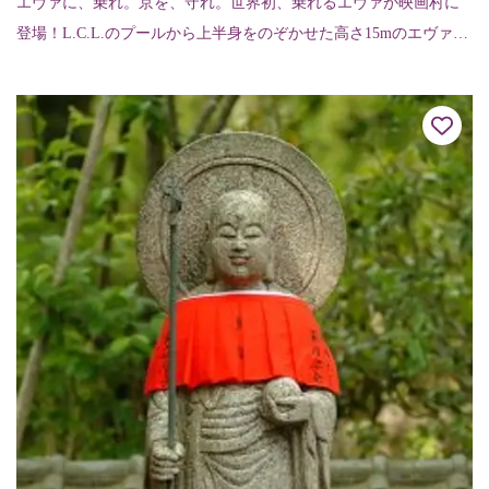
エヴァに、乗れ。京を、守れ。世界初、乗れるエヴァが映画村に
登場！L.C.L.のプールから上半身をのぞかせた高さ15mのエヴァン
ゲリオン初号機が太秦映画村に登場しました。この初号機のエン
トリープラ...