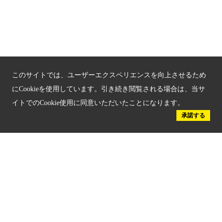
京都府認証 優良住宅宿泊施設
京都府認証 安心のお宿
京都人材育成コンテンツ
このサイトでは、ユーザーエクスペリエンスを向上させるため
京都観光チャレンジ事業成果集
にCookieを使用しています。引き続き閲覧される場合は、当サ
イトでのCookie使用に同意いただいたことになります。
Global Web Site
承諾する
京都府文化観光大使
公益社団法人
京都府観光連盟