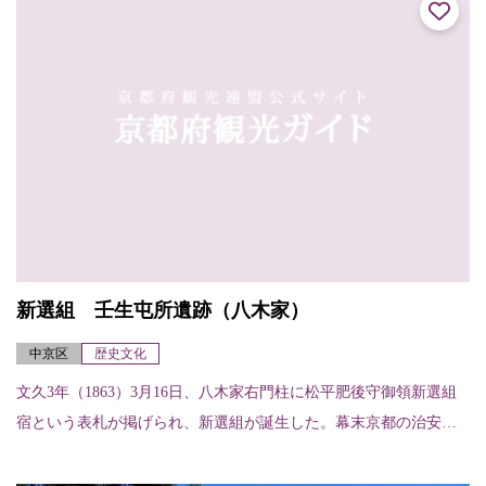
新選組 壬生屯所遺跡（八木家）
中京区
歴史文化
文久3年（1863）3月16日、八木家右門柱に松平肥後守御領新選組
宿という表札が掲げられ、新選組が誕生した。幕末京都の治安を
守った新選組があしかけ3年を過ごした壬生屯所時代。奥座敷の鴨
居に残る刀...