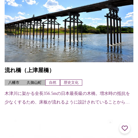
流れ橋（上津屋橋）
八幡市
久御山町
自然
歴史文化
木津川に架かる全長356.5mの日本最長級の木橋。増水時の抵抗を
少なくするため、床板が流れるように設計されていることから
「流れ橋」と呼ばれている。白砂の河原と清流に調和した風景
は、時代劇などのロ...