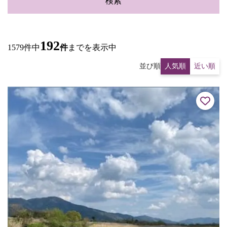
検索
192
1579件中
件
までを表示中
並び順
人気順
近い順