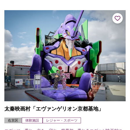
の離宮を改め禅寺としたのが始まり。諸堂伽藍は典型的な禅宗様
式で日本随一と...
太秦映画村「エヴァンゲリオン京都基地」
右京区
体験施設
レジャー・スポーツ