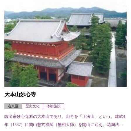
大本山妙心寺
右京区
歴史文化
体験施設
臨済宗妙心寺派の大本山であり、山号を「正法山」という。建武4
年（1337）に関山慧玄禅師（無相大師）を開山に迎え、花園法皇