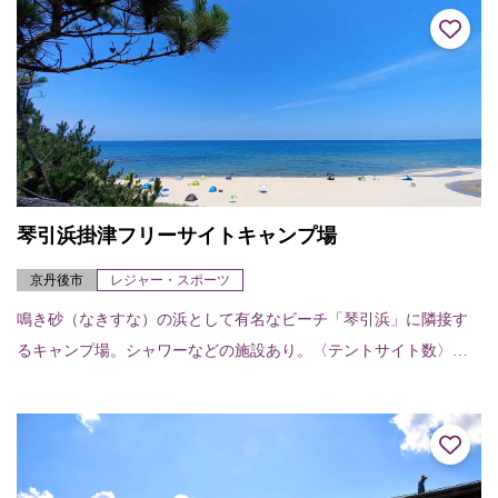
琴引浜掛津フリーサイトキャンプ場
京丹後市
レジャー・スポーツ
鳴き砂（なきすな）の浜として有名なビーチ「琴引浜」に隣接す
るキャンプ場。シャワーなどの施設あり。〈テントサイト数〉フ
リーサイト50区画〈設備〉トイレ、シャワー（温水あり）