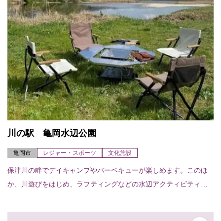
川の駅 亀岡水辺公園
亀岡市
レジャー・スポーツ
文化施設
保津川の畔でデイキャンプやバーベキューが楽しめます。このほ
か、川遊びをはじめ、ラフティングなどの水辺アクティビティ
（要確認）が体験できます。また、展示室は、イベントスペース
として活用できます。施...