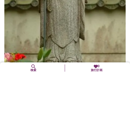
0
検索
旅行計画
鈴虫寺（華厳寺）
西京区
歴史文化
一年中、鈴虫の音が聞ける寺として、鈴虫寺の愛称で親しまれて
いる。お茶・お菓子を召し上がりながら、肩の凝らない和尚の法
話を聞くことができる。山門前の『わらじ』をはいた幸福地蔵尊