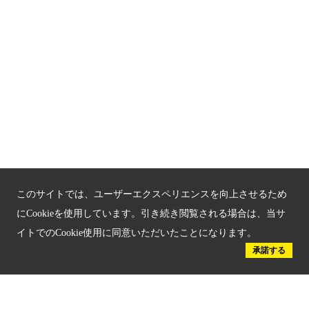
動画
ダウンロード素材
アクセス
このサイトでは、ユーザーエクスペリエンスを向上させるため
プライバシーポリシー
にCookieを使用しています。引き続き閲覧される場合は、当サ
イトでのCookie使用に同意いただいたことになります。
お問い合わせ
承諾する
サイトマップ