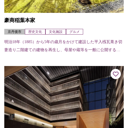
豪商稲葉本家
京丹後市
歴史文化
文化施設
グルメ
明治18年（1885）から5年の歳月をかけて建設した平入桟瓦葺き切
妻造り二階建ての建物を再生し、母屋や蔵等を一般に公開すると
ともに、米蔵を陶芸やお香の体験ができる工房に改修。また、吟
松舎では稲葉...