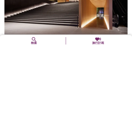
0
THE THOUSAND KYOTO
検索
旅行計画
下京区
宿泊
JR京都駅から徒歩約2分。禅や茶道に通じる「引き算の美」や京町
屋の機能美が息づく全222室の客室。自然と調和する京都の知恵に
ならい、光と緑、庭のもてなしが非日常へ誘います。館内には、
イタリア料理...