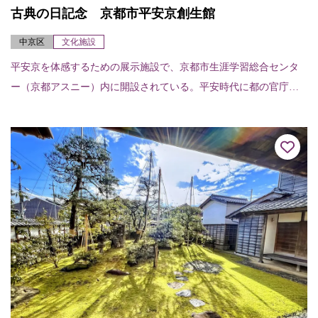
古典の日記念 京都市平安京創生館
中京区
文化施設
平安京を体感するための展示施設で、京都市生涯学習総合センタ
ー（京都アスニー）内に開設されている。平安時代に都の官庁街
だった場所に建つ「古典の日記念 京都市平安京創生館」では、
都の姿を一目で理解す...