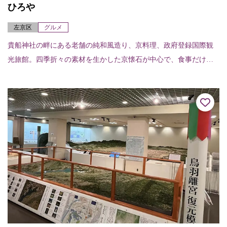
ひろや
左京区
グルメ
貴船神社の畔にある老舗の純和風造り、京料理、政府登録国際観
光旅館。四季折々の素材を生かした京懐石が中心で、食事だけで
も楽しめる。夏期には、貴船川に設けられた川床で賞味できる。