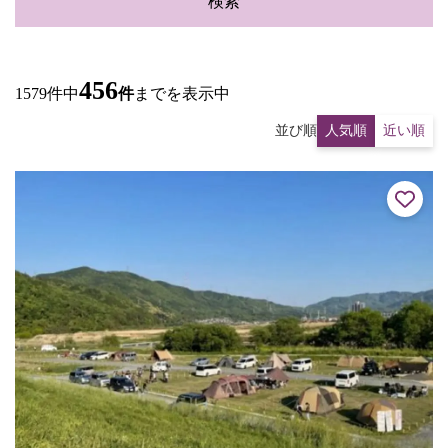
検索
456
1579件中
件
までを表示中
並び順
人気順
近い順