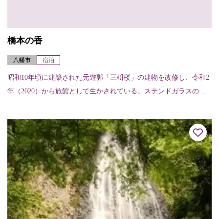
橋本の香
八幡市
宿泊
昭和10年頃に建築された元遊郭「三枡楼」の建物を改修し、令和2
年（2020）から旅館として生かされている。ステンドガラスの飾
り窓、坪庭の灯籠、各部屋の欄間、玄関のタイル張りなど、現代
では稀に見る...