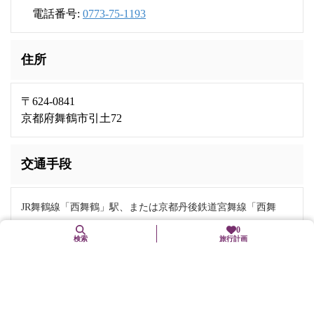
電話番号:
0773-75-1193
住所
〒624-0841
京都府舞鶴市引土72
交通手段
JR舞鶴線「西舞鶴」駅、または京都丹後鉄道宮舞線「西舞
鶴」駅下車、徒歩5分
0
検索
旅行計画
舞鶴若狭自動車道「舞鶴西」ICから10分
備考