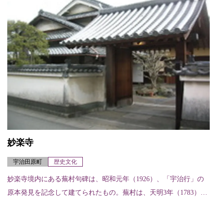
妙楽寺
宇治田原町
歴史文化
妙楽寺境内にある蕪村句碑は、昭和元年（1926）、「宇治行」の
原本発見を記念して建てられたもの。蕪村は、天明3年（1783）、
田原村の門人から招待され、この地を訪れたといわれている。こ