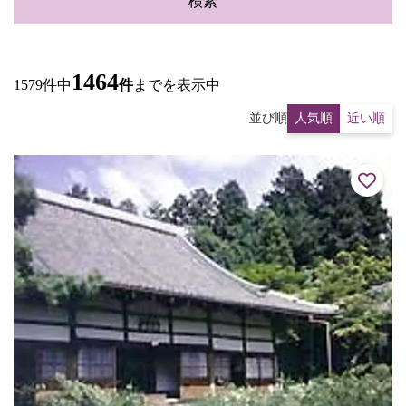
検索
1464
1579件中
件
までを表示中
並び順
人気順
近い順