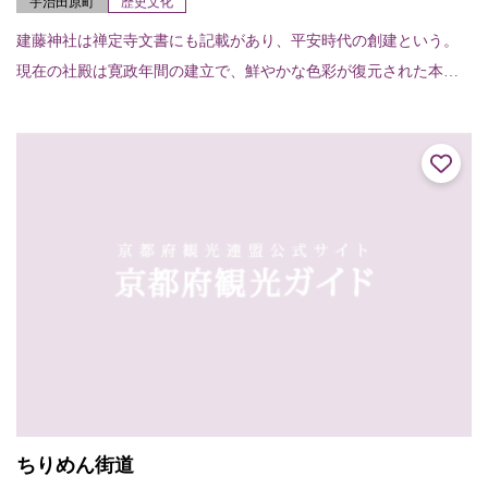
宇治田原町
歴史文化
建藤神社は禅定寺文書にも記載があり、平安時代の創建という。
現在の社殿は寛政年間の建立で、鮮やかな色彩が復元された本殿
等は京都府登録文化財、境内は京都府文化財環境保全地区となっ
ている。
ちりめん街道