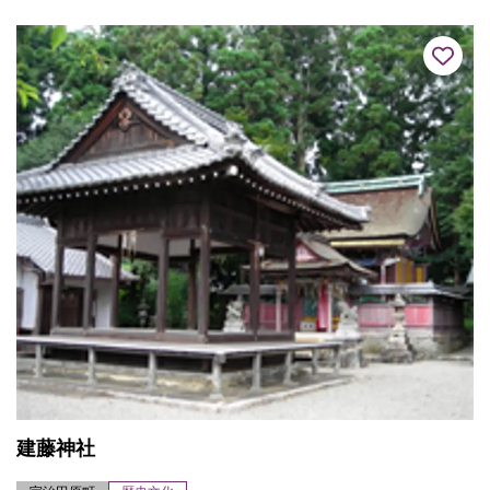
ら石塔や瓦が出土する...
建藤神社