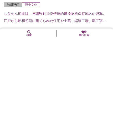
与謝野町
歴史文化
ちりめん街道は、与謝野町加悦伝統的建造物群保存地区の愛称。
江戸から昭和初期に建てられた住宅や土蔵、縮緬工場、職工宿な
どが一体となって現存する。歴史的風致をよく伝える製織町の町
0
並み。
検索
旅行計画
常栖寺庭園