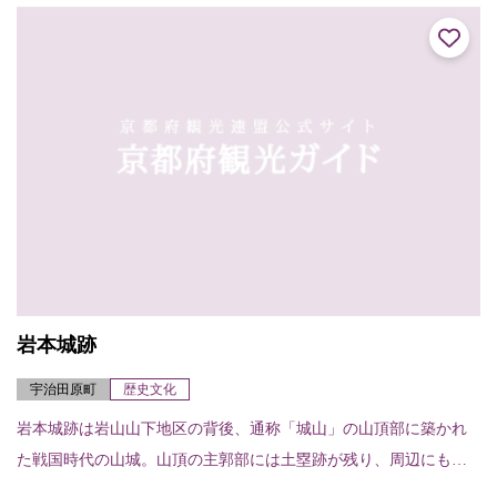
のときの紀...
岩本城跡
宇治田原町
歴史文化
岩本城跡は岩山山下地区の背後、通称「城山」の山頂部に築かれ
た戦国時代の山城。山頂の主郭部には土塁跡が残り、周辺にも曲
輪跡が残る。南北朝の動乱で落城したとの伝承もあるが、周囲か