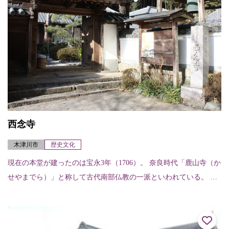
西念寺
木津川市
歴史文化
現在の本堂が建ったのは宝永3年（1706）。 奈良時代「鹿山寺（か
せやまでら）」と称して古代南部仏教の一派といわれている。 奈
良元興寺と関わりがあったとされている。