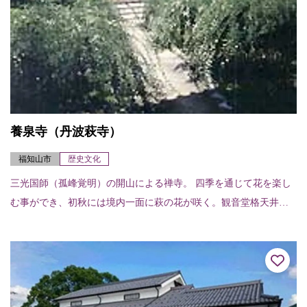
養泉寺（丹波萩寺）
福知山市
歴史文化
三光国師（孤峰覚明）の開山による禅寺。 四季を通じて花を楽し
む事ができ、初秋には境内一面に萩の花が咲く。観音堂格天井は
福知山城の舞殿に使用されていたと伝えられ百花百鳥が色鮮やか
に描かれている。