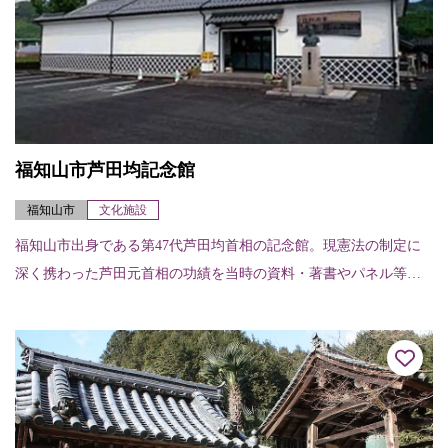
福知山市芦田均記念館
福知山市
文化施設
福知山市出身である第47代芦田均首相の記念館。現憲法の制定に
深く携わった芦田元首相の功績を当時の資料・著書やパネル等で
紹介する。