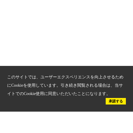
関連サイト
京都「文化」観光
京都戦乱のきずな
新しい京都観光を動画で紹介
京都府認証 優良住宅宿泊施設
京都府認証 安心のお宿
このサイトでは、ユーザーエクスペリエンスを向上させるため
京都人材育成コンテンツ
にCookieを使用しています。引き続き閲覧される場合は、当サ
イトでのCookie使用に同意いただいたことになります。
京都観光チャレンジ事業成果集
承諾する
Global Web Site
京都府文化観光大使