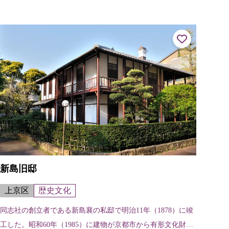
は元職人さんの京町家を修復した体験施設です。車椅子で入
れるトイレや2階への昇降機...
新島旧邸
上京区
歴史文化
同志社の創立者である新島襄の私邸で明治11年（1878）に竣
工した。昭和60年（1985）に建物が京都市から有形文化財に