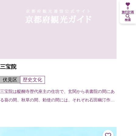
0
旅行計画
検索
三宝院
伏見区
歴史文化
三宝院は醍醐寺歴代座主の住坊で、玄関から表書院の間にあ
る葵の間、秋草の間、勅使の間には、それぞれ石田幽汀作の
「葵祭図」、長谷川一派の筆による「秋草図」「竹林花鳥
図」がある。寝殿造りと書院造りを巧...