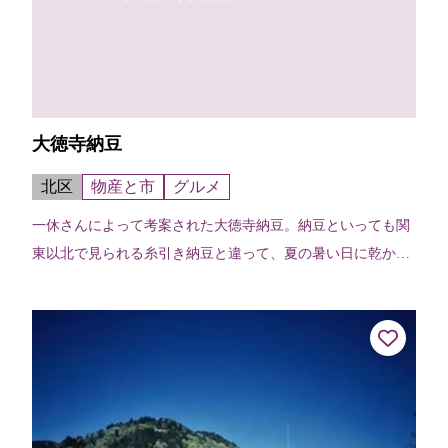
大徳寺納豆
北区
物産と市
グルメ
一休さんによって考案された大徳寺納豆。納豆といっても関
東以北で見られる糸引き納豆と違って、夏の暑い日に乾かし
て作るので、味噌の丸薬のようにカラカラ。塩のきいた微妙
な味はお茶漬けや酒の肴、保存食に...