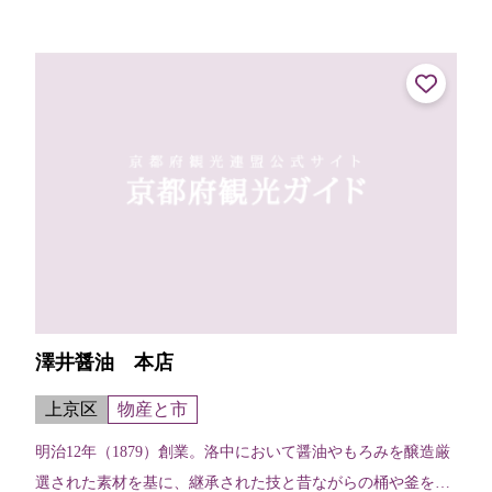
澤井醤油 本店
上京区
物産と市
明治12年（1879）創業。洛中において醤油やもろみを醸造厳
選された素材を基に、継承された技と昔ながらの桶や釜を用