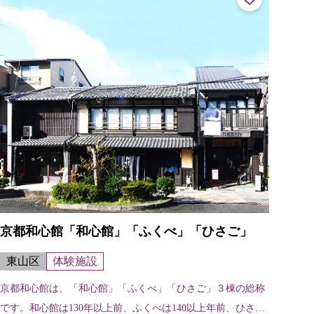
京都和心館「和心館」「ふくべ」「ひさご」
東山区
体験施設
京都和心館は、「和心館」「ふくべ」「ひさご」３棟の総称
です。和心館は130年以上前、ふくべは140以上年前、ひさご