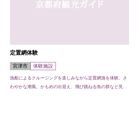
定置網体験
宮津市
体験施設
漁船によるクルージングを楽しみながら定置網漁を体験。さ
わやかな潮風、かもめの出迎え、飛び跳ねる魚の群など見ど
ころ満載。帰港後は水揚げされた魚や燻製の購入も可。所要
時間／往復含み約2時間30分