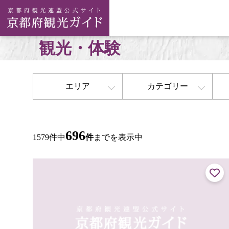
観光・体験
エリア
カテゴリー
696
1579件中
件
までを表示中