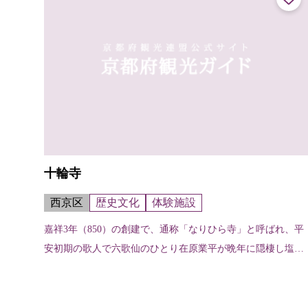
十輪寺
西京区
歴史文化
体験施設
嘉祥3年（850）の創建で、通称「なりひら寺」と呼ばれ、平
安初期の歌人で六歌仙のひとり在原業平が晩年に隠棲し塩焼
きの風情を楽しんだ寺で、境内には業平の墓と塩釜の跡の旧
蹟がある。 〈法話〉法主の都...