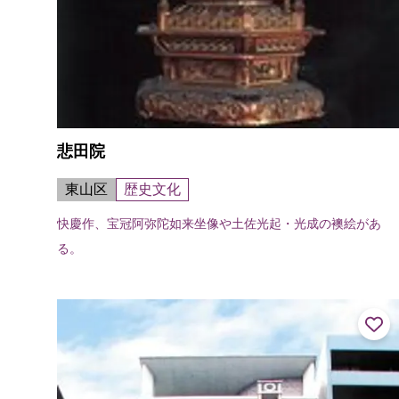
悲田院
東山区
歴史文化
快慶作、宝冠阿弥陀如来坐像や土佐光起・光成の襖絵があ
る。