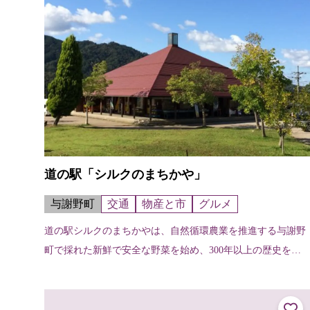
道の駅「シルクのまちかや」
与謝野町
交通
物産と市
グルメ
道の駅シルクのまちかやは、自然循環農業を推進する与謝野
町で採れた新鮮で安全な野菜を始め、300年以上の歴史を持
つシルク織物「丹後ちりめん」の品物や、各種雑貨を販売し
ています。