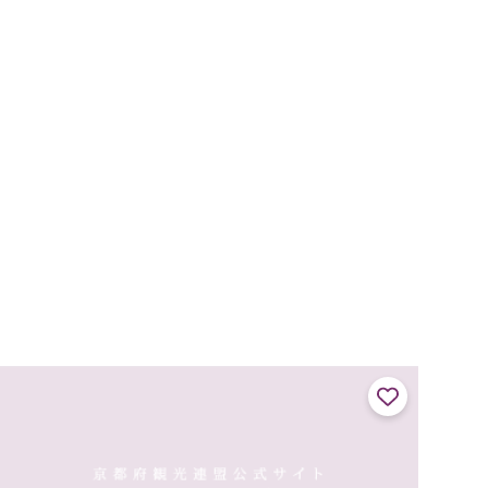
指定され、翌年に家具57点が、さらに平成5年（1993）に付
属屋と門が追加...