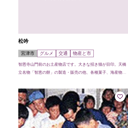
松吟
宮津市
グルメ
交通
物産と市
智恩寺山門前のお土産物店です。大きな招き猫が目印。天橋
立名物「智恵の餅」の製造・販売の他、各種菓子、海産物、
地酒、土産物を販売。2階は天橋立の松並木と廻旋橋を見下
ろす眺めのよいレストランです。3...