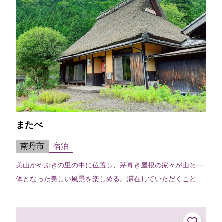
またべ
南丹市
宿泊
美山かやぶきの里の中に位置し、茅葺き屋根の家々が山と一
体となった美しい風景を楽しめる。滞在していただくことで
四季折々の美しい里山の風景や日々の暮らし、自然の豊かさ
を感じることができる。ご夕食は美...