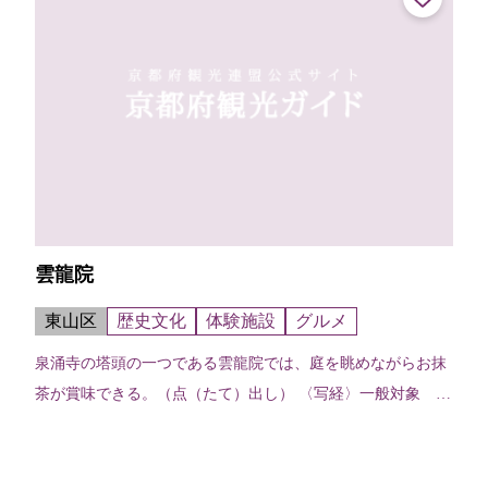
雲龍院
東山区
歴史文化
体験施設
グルメ
泉涌寺の塔頭の一つである雲龍院では、庭を眺めながらお抹
茶が賞味できる。（点（たて）出し） 〈写経〉一般対象 随
時実施（27日以外）10時～15時受付。お清め～写経～抹茶・
お菓子で約1時間半。写経...