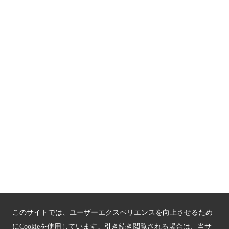
京都人材育成コンテンツ
京都観光チャレンジ事業成果集
Global Web Site
京都府文化観光大使
公益社団法人
京都府観光連盟
〒602-8570
京都市上京区下立売通新町西入薮ノ内町
府庁2号館3階
TEL：075-411-9990
FAX：075-411-9993
このサイトでは、ユーザーエクスペリエンスを向上させるため
にCookieを使用しています。引き続き閲覧される場合は、当サ