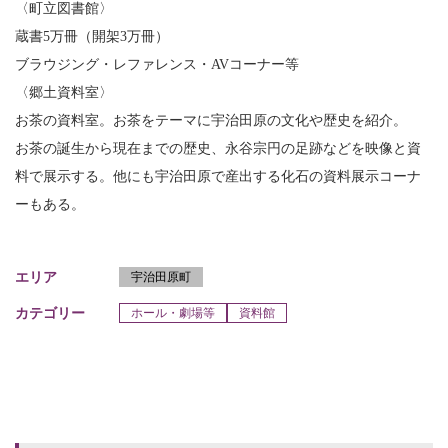
〈町立図書館〉
蔵書5万冊（開架3万冊）
ブラウジング・レファレンス・AVコーナー等
〈郷土資料室〉
お茶の資料室。お茶をテーマに宇治田原の文化や歴史を紹介。
お茶の誕生から現在までの歴史、永谷宗円の足跡などを映像と資
料で展示する。他にも宇治田原で産出する化石の資料展示コーナ
ーもある。
エリア
宇治田原町
カテゴリー
ホール・劇場等
資料館