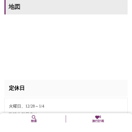
地図
定休日
火曜日、12/28～1/4
臨時休館日有り
0
検索
旅行計画
※図書館は祝日休館