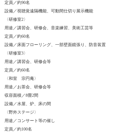
定員／約90名
設備／視聴覚遠隔機能、可動間仕切り展示機能
〈研修室2〉
用途／講習会、研修会、音楽練習、美術工芸等
定員／約60名
設備／床面フローリング、一部壁面鏡張り、防音装置
〈研修室3〉
用途／講習会、研修会等
定員／約60名
〈和室 宗円庵〉
用途／お茶会、研修会等
収容面積／8畳2間
設備／水屋、炉、床の間
〈野外ステージ〉
用途／コンサート等の催し
定員／約100名