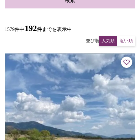
検索
192
1579件中
件
までを表示中
並び順
人気順
近い順