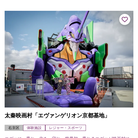
の離宮を改め禅寺としたのが始まり。諸堂伽藍は典型的な禅宗様
式で日本随一と...
太秦映画村「エヴァンゲリオン京都基地」
右京区
体験施設
レジャー・スポーツ