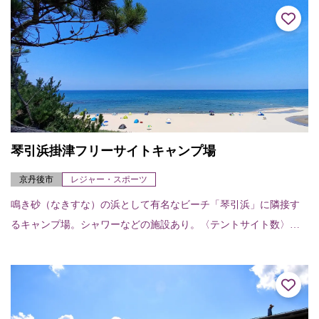
琴引浜掛津フリーサイトキャンプ場
京丹後市
レジャー・スポーツ
鳴き砂（なきすな）の浜として有名なビーチ「琴引浜」に隣接す
るキャンプ場。シャワーなどの施設あり。〈テントサイト数〉フ
リーサイト50区画〈設備〉トイレ、シャワー（温水あり）