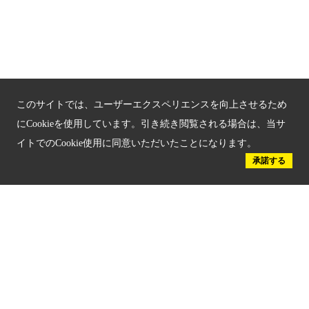
京都府認証 優良住宅宿泊施設
京都府認証 安心のお宿
京都人材育成コンテンツ
このサイトでは、ユーザーエクスペリエンスを向上させるため
京都観光チャレンジ事業成果集
にCookieを使用しています。引き続き閲覧される場合は、当サ
イトでのCookie使用に同意いただいたことになります。
Global Web Site
承諾する
京都府文化観光大使
公益社団法人
京都府観光連盟