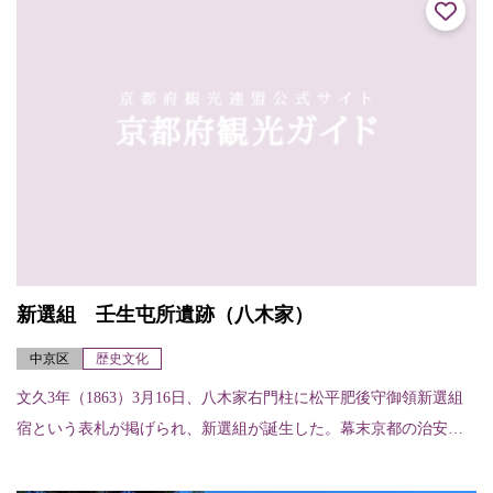
新選組 壬生屯所遺跡（八木家）
中京区
歴史文化
文久3年（1863）3月16日、八木家右門柱に松平肥後守御領新選組
宿という表札が掲げられ、新選組が誕生した。幕末京都の治安を
守った新選組があしかけ3年を過ごした壬生屯所時代。奥座敷の鴨
居に残る刀...