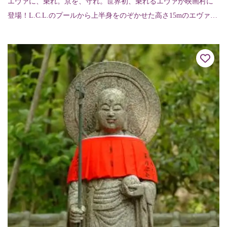
エヴァに、乗れ。京を、守れ。世界初、乗れるエヴァが映画村に
登場！L.C.L.のプールから上半身をのぞかせた高さ15mのエヴァン
ゲリオン初号機が太秦映画村に登場しました。この初号機のエン
トリープラ...