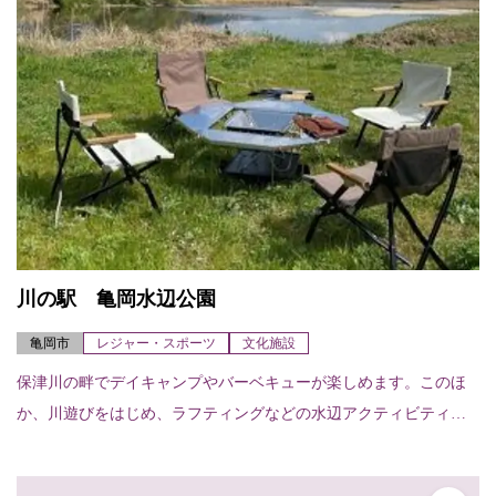
川の駅 亀岡水辺公園
亀岡市
レジャー・スポーツ
文化施設
保津川の畔でデイキャンプやバーベキューが楽しめます。このほ
か、川遊びをはじめ、ラフティングなどの水辺アクティビティ
（要確認）が体験できます。また、展示室は、イベントスペース
として活用できます。施...