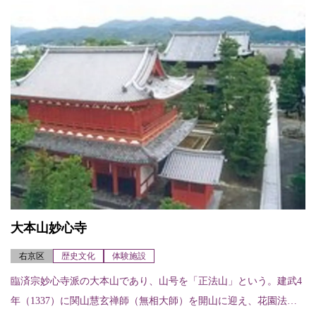
大本山妙心寺
右京区
歴史文化
体験施設
臨済宗妙心寺派の大本山であり、山号を「正法山」という。建武4
年（1337）に関山慧玄禅師（無相大師）を開山に迎え、花園法皇