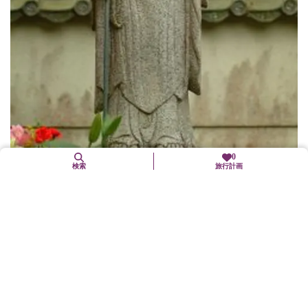
0
検索
旅行計画
鈴虫寺（華厳寺）
西京区
歴史文化
一年中、鈴虫の音が聞ける寺として、鈴虫寺の愛称で親しまれて
いる。お茶・お菓子を召し上がりながら、肩の凝らない和尚の法
話を聞くことができる。山門前の『わらじ』をはいた幸福地蔵尊