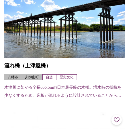
流れ橋（上津屋橋）
八幡市
久御山町
自然
歴史文化
木津川に架かる全長356.5mの日本最長級の木橋。増水時の抵抗を
少なくするため、床板が流れるように設計されていることから
「流れ橋」と呼ばれている。白砂の河原と清流に調和した風景
は、時代劇などのロ...