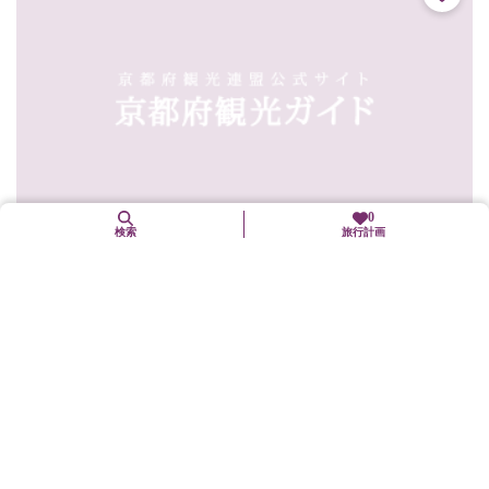
0
検索
旅行計画
かさぎ屋
東山区
グルメ
二年坂の石段の途中にある大正3年（1914）創業の甘味どころ。店
の前に「甘党の素通り出来ぬ二寧坂」の立て札があり、店内には
夢二の絵が無造作に飾られ小じんまりした雰囲気。