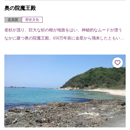
奥の院魔王殿
左京区
歴史文化
老杉が茂り、巨大な杉の根が地面をはい、神秘的なムードが漂う
なかに建つ奥の院魔王殿。650万年前に金星から飛来したともいわ
れている護法魔王尊を祭っている。 ※鞍馬寺へ訪れるなら、貴船
神社へ抜ける散...