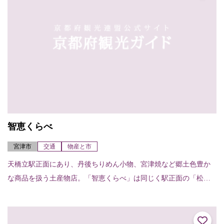
智恵くらべ
宮津市
交通
物産と市
天橋立駅正面にあり、丹後ちりめん小物、宮津焼など郷土色豊か
な商品を扱う土産物店。「智恵くらべ」は同じく駅正面の「松和
物産」の支店となっており、土産物販売のほか、レンタサイクル
（20台）や、手荷物...