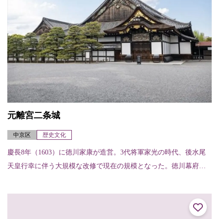
元離宮二条城
中京区
歴史文化
慶長8年（1603）に徳川家康が造営。3代将軍家光の時代、後水尾
天皇行幸に伴う大規模な改修で現在の規模となった。徳川幕府に
おける京都の拠点の役割を担い、桃山時代からの美術の粋を結集
した二の丸御殿...