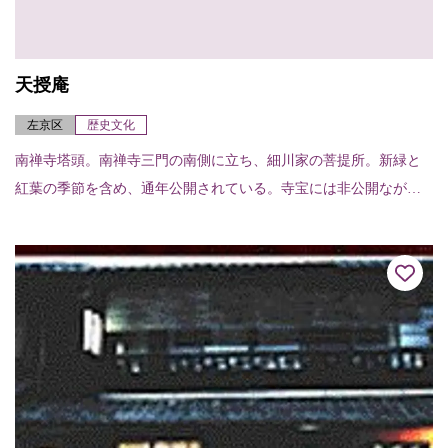
天授庵
左京区
歴史文化
南禅寺塔頭。南禅寺三門の南側に立ち、細川家の菩提所。新緑と
紅葉の季節を含め、通年公開されている。寺宝には非公開ながら
重要文化財細川幽斎夫妻の肖像画と重要文化財長谷川等伯襖絵32
面がある。また池泉...