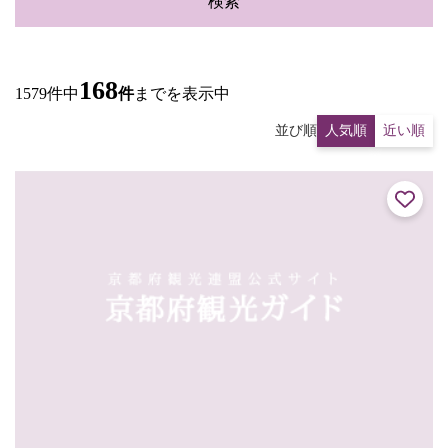
検索
168
1579件中
件
までを表示中
並び順
人気順
近い順