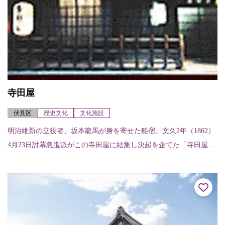
寺田屋
伏見区
歴史文化
文化施設
明治維新の立役者、坂本龍馬が身を寄せた船宿。文久2年（1862）
4月23日討幕急進派がこの寺田屋に結集し決起を企てた「寺田屋騒
動」は有名。鳥羽伏見の戦いで罹災しており、現在の建物はその
後再建され...