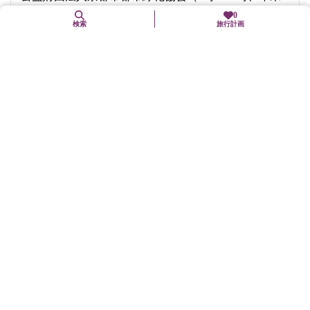
年始は休み）
0
検索
旅行計画
電話番号:
075-561-1778
住所
〒605-0071
京都府京都市東山区円山町他
交通手段
市バス「祇園」下車、徒歩3分
バリアフリー関連
車椅子可（要介助）