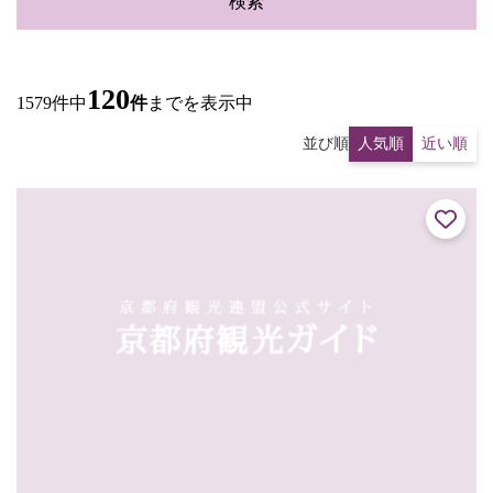
検索
120
1579件中
件
までを表示中
並び順
人気順
近い順