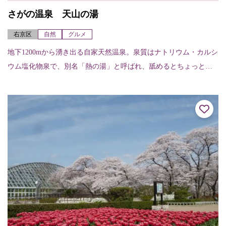
さがの温泉 天山の湯
右京区
自然
グルメ
地下1200mから湧き出る自家天然温泉。泉質はナトリウム・カルシ
ウム塩化物泉で、別名「熱の湯」と呼ばれ、舐めるとちょっとし
ょっぱい。この塩分が皮膚について汗の蒸発を防ぐため、いつま
でも暖かく保温...