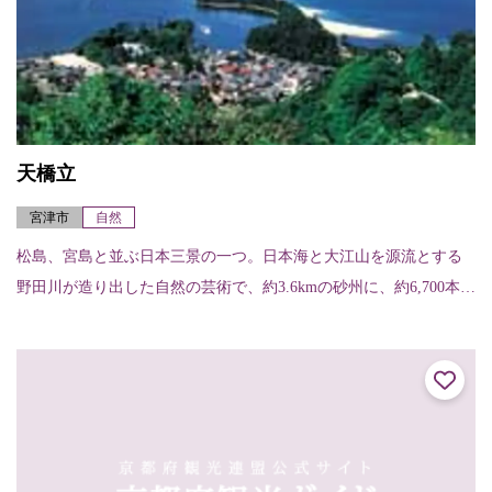
天橋立
宮津市
自然
松島、宮島と並ぶ日本三景の一つ。日本海と大江山を源流とする
野田川が造り出した自然の芸術で、約3.6kmの砂州に、約6,700本の
松並木が続く白砂青松の景観は琴線に触れる神秘的な美しさを誇
る。当地...