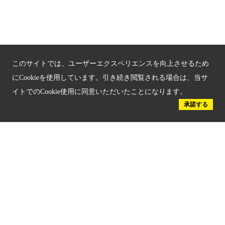
京都府認証 優良住宅宿泊施設
京都府認証 安心のお宿
京都人材育成コンテンツ
このサイトでは、ユーザーエクスペリエンスを向上させるため
京都観光チャレンジ事業成果集
にCookieを使用しています。引き続き閲覧される場合は、当サ
イトでのCookie使用に同意いただいたことになります。
Global Web Site
承諾する
京都府文化観光大使
公益社団法人
京都府観光連盟
〒602-8570
京都市上京区下立売通新町西入薮ノ内町
府庁2号館3階