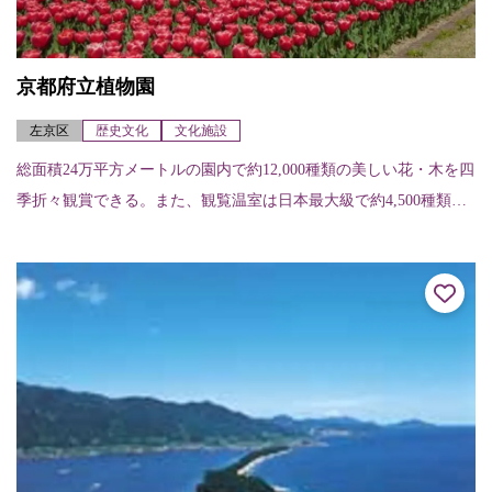
京都府立植物園
左京区
歴史文化
文化施設
総面積24万平方メートルの園内で約12,000種類の美しい花・木を四
季折々観賞できる。また、観覧温室は日本最大級で約4,500種類も
の植物が展示されている。春には染井吉野や八重紅枝垂、御衣黄
など...