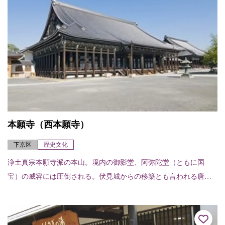
本願寺（西本願寺）
下京区
歴史文化
浄土真宗本願寺派の本山。境内の御影堂、阿弥陀堂（ともに国
宝）の威容には圧倒される。伏見城からの移築とも言われる唐
門、現存する能舞台では日本最古と言う北能舞台や、白書院、黒
書院、飛雲閣（いずれも国...