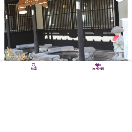
0
検索
旅行計画
木津温泉
京丹後市
自然
天平15年（743）奈良時代に白鷺が傷を癒したのを見た僧・行基に
よって開かれたという京都府最古の温泉。 〈宿泊施設〉金平楼
（TEL.0772-74-0019）木津館（TEL.0772-74-00...