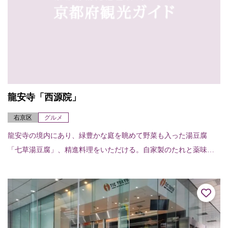
龍安寺「西源院」
右京区
グルメ
龍安寺の境内にあり、緑豊かな庭を眺めて野菜も入った湯豆腐
「七草湯豆腐」、精進料理をいただける。自家製のたれと薬味が
豆腐によく合う湯豆腐は、目にも美しく、座敷に座してゆったり
と時を過ごすことができる。