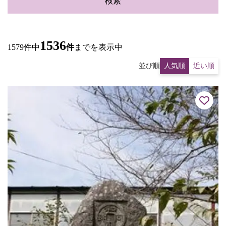
検索
1536
1579件中
件
までを表示中
並び順
人気順
近い順