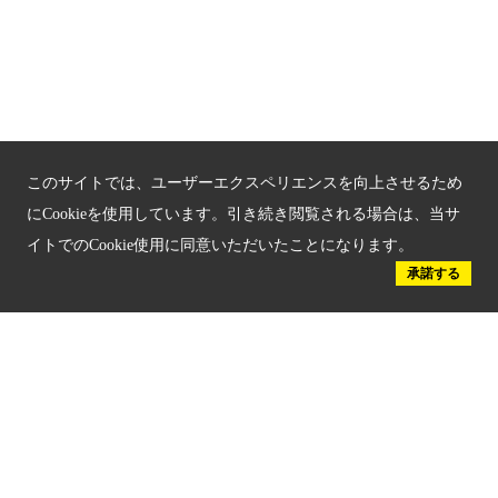
京都観光チャレンジ事業成果集
Global Web Site
京都府文化観光大使
このサイトでは、ユーザーエクスペリエンスを向上させるため
にCookieを使用しています。引き続き閲覧される場合は、当サ
イトでのCookie使用に同意いただいたことになります。
承諾する
公益社団法人
京都府観光連盟
〒602-8570
京都市上京区下立売通新町西入薮ノ内町
府庁2号館3階
TEL：075-411-9990
FAX：075-411-9993
© 2023 Kyoto Tourism Federation.