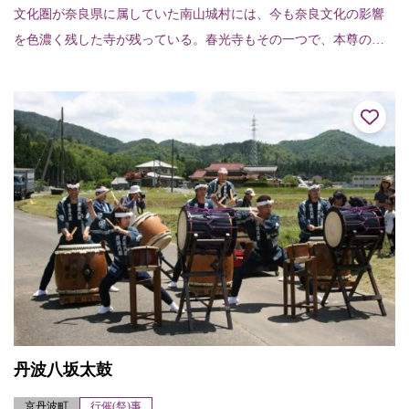
文化圏が奈良県に属していた南山城村には、今も奈良文化の影響
を色濃く残した寺が残っている。春光寺もその一つで、本尊の木
造薬師如来立像は、奈良様風の代表格、元興寺の木造薬師如来立
像の系統を受け継いで...
丹波八坂太鼓
京丹波町
行催(祭)事