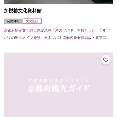
加悦椿文化資料館
与謝野町
文化施設
京都府指定文化財天然記念物「滝のツバキ」を核とした、千年ツ
バキの里のメイン施設。日本ツバキ協会名誉会員の故・渡邊武先
生や新潟大学名誉教授の萩屋薫先生など多方面から寄贈、収集さ
れた椿文化に関する絵...