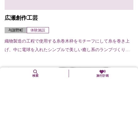
広瀬創作工芸
与謝野町
体験施設
織物製造の工程で使用する糸巻木枠をモチーフにして糸を巻き上
げ、中に電球を入れたシンプルで美しい癒し系のランプづくりが
体験できる。定員／2名より実施（要予約）
0
検索
旅行計画