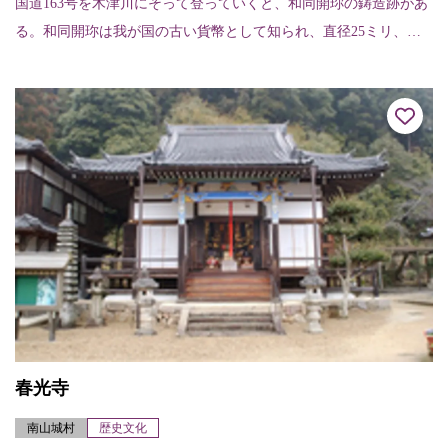
国道163号を木津川にそって登っていくと、和同開珎の鋳造跡があ
る。和同開珎は我が国の古い貨幣として知られ、直径25ミリ、
和・同・開・珎の４文字が刻まれている。
春光寺
南山城村
歴史文化