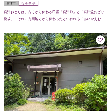
宮津市
行催(祭)事
宮津おどりは、古くから伝わる民謡「宮津節」と「宮津盆おどり
松坂」、それに九州地方から伝わったといわれる「あいやえおど
り」の三つが組み合わされて今に伝わる優雅な郷土芸能。“丹後の
宮津でピンと出した...