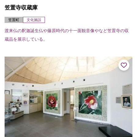
笠置寺収蔵庫
笠置町
文化施設
渡来仏の釈迦誕生仏や藤原時代の十一面観音像やなど笠置寺の収
蔵品を展示している。