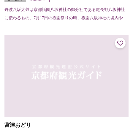
丹波八坂太鼓は京都祇園八坂神社の御分社である尾長野八坂神社
に伝わるもの。7月17日の祇園祭りの時、祇園八坂神社の境内や石
段下、河原町で奉納される。また、京丹波町内では5月末の日曜日
の尾長野八坂神...
宮津おどり