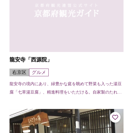
龍安寺「西源院」
右京区
グルメ
龍安寺の境内にあり、緑豊かな庭を眺めて野菜も入った湯豆
腐「七草湯豆腐」、精進料理をいただける。自家製のたれと
薬味が豆腐によく合う湯豆腐は、目にも美しく、座敷に座し
てゆったりと時を過ごすことができる。