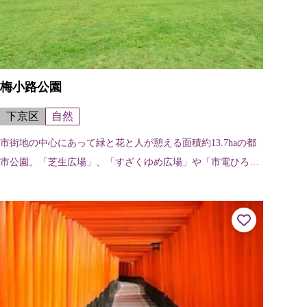
梅小路公園
下京区
自然
市街地の中心にあって緑と花と人が憩える面積約13.7haの都
市公園。「芝生広場」、「すざくゆめ広場」や「市電ひろ
ば」などがあり、日本庭園「朱雀の庭」やビオトープ「いの
ちの森」もある。土曜日、日曜...