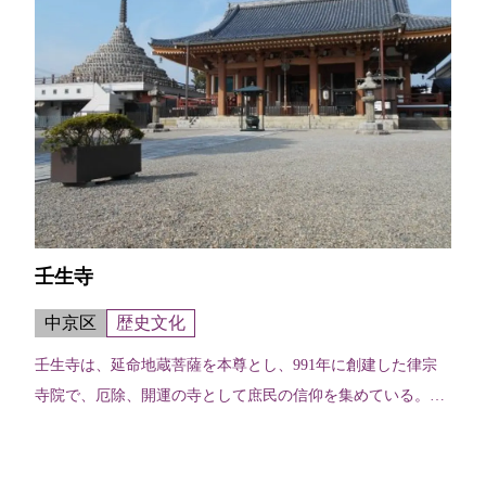
壬生寺
中京区
歴史文化
壬生寺は、延命地蔵菩薩を本尊とし、991年に創建した律宗
寺院で、厄除、開運の寺として庶民の信仰を集めている。境
内は保育園や老人ホームなどが建ち庶民的な雰囲気だが、毎
年恒例の節分会や重要無形民俗文...