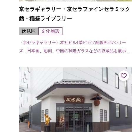
京セラギャラリー・京セラファインセラミック
館・稲盛ライブラリー
伏見区
文化施設
〈京セラギャラリー〉本社ビル1階ピカソ銅版画347シリー
ズ、日本画、彫刻、中国の幹隆ガラスなどの収蔵品を展示す
るほか、年に1～2回、特別展などの企画展を開催。 〈京セラ
ファインセラミック館〉本社...