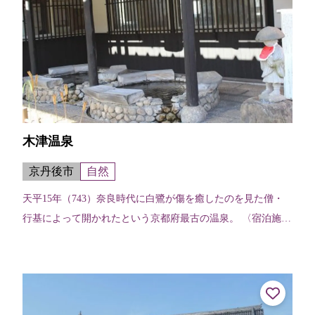
木津温泉
京丹後市
自然
天平15年（743）奈良時代に白鷺が傷を癒したのを見た僧・
行基によって開かれたという京都府最古の温泉。 〈宿泊施
設〉金平楼（TEL.0772-74-0019）木津館（TEL.0772-74-00...