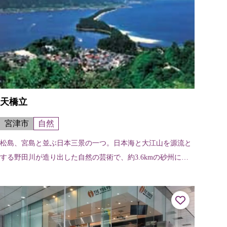
天橋立
宮津市
自然
松島、宮島と並ぶ日本三景の一つ。日本海と大江山を源流と
する野田川が造り出した自然の芸術で、約3.6kmの砂州に、
約6,700本の松並木が続く白砂青松の景観は琴線に触れる神秘
的な美しさを誇る。当地...