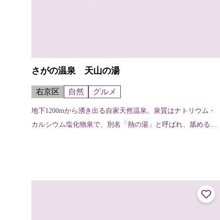
さがの温泉 天山の湯
右京区
自然
グルメ
地下1200mから湧き出る自家天然温泉。泉質はナトリウム・
カルシウム塩化物泉で、別名「熱の湯」と呼ばれ、舐めると
ちょっとしょっぱい。この塩分が皮膚について汗の蒸発を防
ぐため、いつまでも暖かく保温...