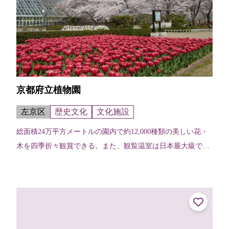
京都府立植物園
左京区
歴史文化
文化施設
総面積24万平方メートルの園内で約12,000種類の美しい花・
木を四季折々観賞できる。また、観覧温室は日本最大級で約
4,500種類もの植物が展示されている。春には染井吉野や八重
紅枝垂、御衣黄など...