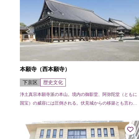
本願寺（西本願寺）
下京区
歴史文化
浄土真宗本願寺派の本山。境内の御影堂、阿弥陀堂（ともに
国宝）の威容には圧倒される。伏見城からの移築とも言われ
る唐門、現存する能舞台では日本最古と言う北能舞台や、白
書院、黒書院、飛雲閣（いずれも国...