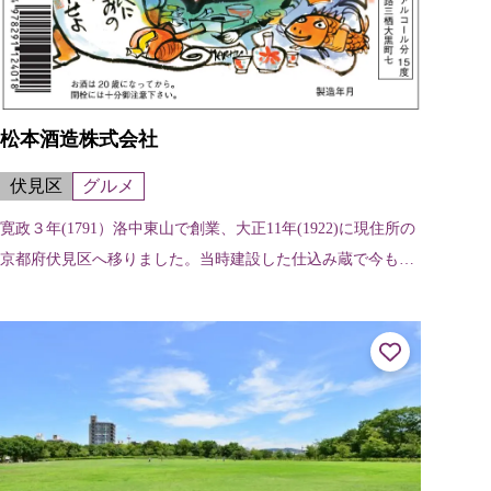
松本酒造株式会社
伏見区
グルメ
寛政３年(1791）洛中東山で創業、大正11年(1922)に現住所の
京都府伏見区へ移りました。当時建設した仕込み蔵で今も醸
造を行っており、近代化産業遺産認定や有形文化財登録を受
けています。日本の...