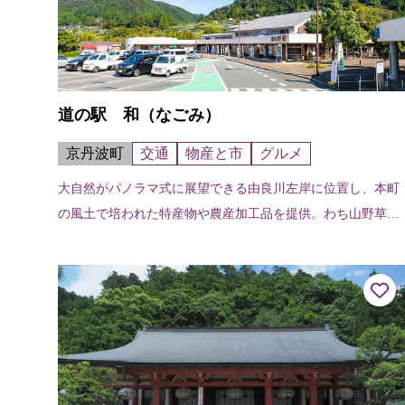
道の駅 和（なごみ）
京丹波町
交通
物産と市
グルメ
大自然がパノラマ式に展望できる由良川左岸に位置し、本町
の風土で培われた特産物や農産加工品を提供。わち山野草の
森まで徒歩5分程度。道路情報センター、フードコート、鮎
ガーデンなども併設。