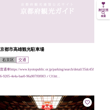
0
旅行計画
検索
京都市高雄観光駐車場
右京区
交通
普通車https://www.kyotopublic.or.jp/parking/search/detail/35dc45f
6-9205-4e4a-bae0-96a907f0f003 バスhtt...