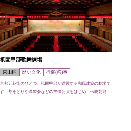
祇園甲部歌舞練場
東山区
歴史文化
行催(祭)事
京都五花街のひとつ、祇園甲部が運営する和風建築の劇場で
す。都をどりや温習会などの主催公演をはじめ、伝統芸能の
公演などに使用されています。初代歌舞練場は明治６年（18
73）花見小路の西側にあった建...