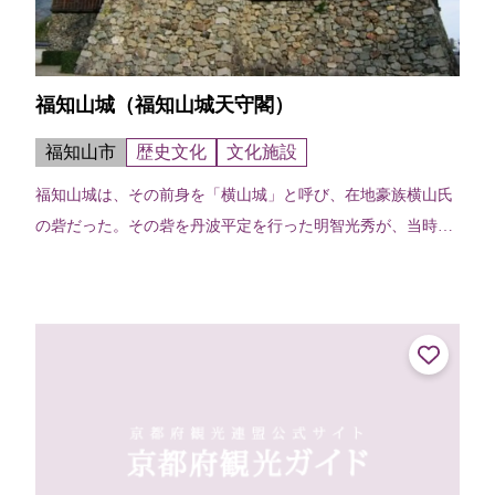
福知山城（福知山城天守閣）
福知山市
歴史文化
文化施設
福知山城は、その前身を「横山城」と呼び、在地豪族横山氏
の砦だった。その砦を丹波平定を行った明智光秀が、当時の
城郭建築の粋を集めて改築し「福知山城」と改めたと伝えら
れる。江戸時代には、3層4階の天...