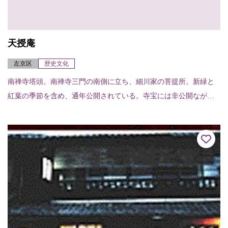
天授庵
左京区
歴史文化
南禅寺塔頭。南禅寺三門の南側に立ち、細川家の菩提所。新緑と
紅葉の季節を含め、通年公開されている。寺宝には非公開ながら
重要文化財細川幽斎夫妻の肖像画と重要文化財長谷川等伯襖絵32
面がある。また池泉...