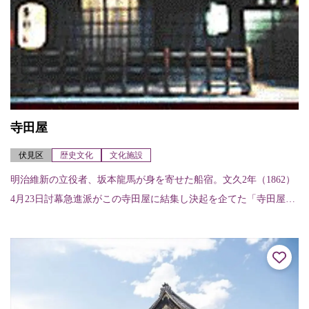
寺田屋
伏見区
歴史文化
文化施設
明治維新の立役者、坂本龍馬が身を寄せた船宿。文久2年（1862）
4月23日討幕急進派がこの寺田屋に結集し決起を企てた「寺田屋騒
動」は有名。鳥羽伏見の戦いで罹災しており、現在の建物はその
後再建され...