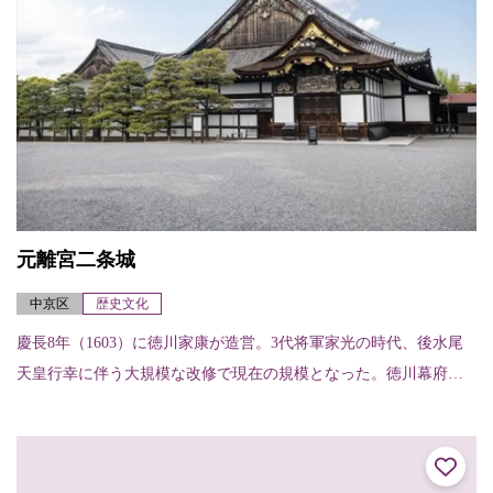
元離宮二条城
中京区
歴史文化
慶長8年（1603）に徳川家康が造営。3代将軍家光の時代、後水尾
天皇行幸に伴う大規模な改修で現在の規模となった。徳川幕府に
おける京都の拠点の役割を担い、桃山時代からの美術の粋を結集
した二の丸御殿...