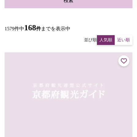
検索
168
1579件中
件
までを表示中
並び順
人気順
近い順