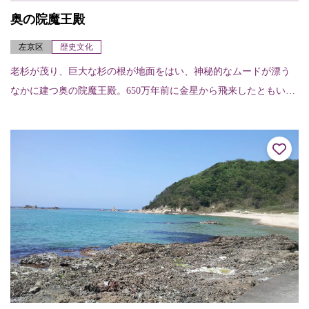
奥の院魔王殿
左京区
歴史文化
老杉が茂り、巨大な杉の根が地面をはい、神秘的なムードが漂う
なかに建つ奥の院魔王殿。650万年前に金星から飛来したともいわ
れている護法魔王尊を祭っている。 ※鞍馬寺へ訪れるなら、貴船
神社へ抜ける散...