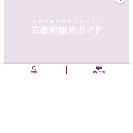
0
検索
旅行計画
かさぎ屋
東山区
グルメ
二年坂の石段の途中にある大正3年（1914）創業の甘味どころ。店
の前に「甘党の素通り出来ぬ二寧坂」の立て札があり、店内には
夢二の絵が無造作に飾られ小じんまりした雰囲気。