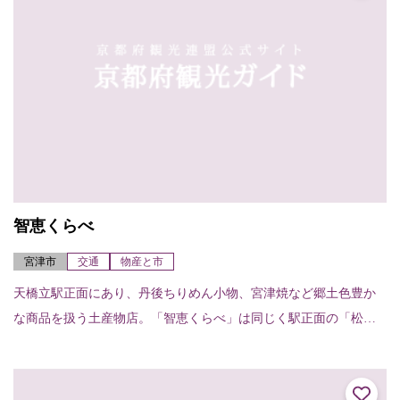
智恵くらべ
宮津市
交通
物産と市
天橋立駅正面にあり、丹後ちりめん小物、宮津焼など郷土色豊か
な商品を扱う土産物店。「智恵くらべ」は同じく駅正面の「松和
物産」の支店となっており、土産物販売のほか、レンタサイクル
（20台）や、手荷物...