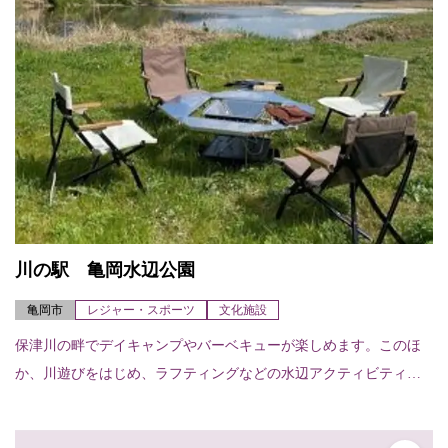
川の駅 亀岡水辺公園
亀岡市
レジャー・スポーツ
文化施設
保津川の畔でデイキャンプやバーベキューが楽しめます。このほ
か、川遊びをはじめ、ラフティングなどの水辺アクティビティ
（要確認）が体験できます。また、展示室は、イベントスペース
として活用できます。施...