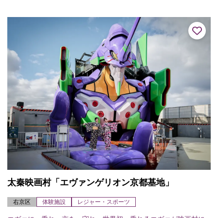
の離宮を改め禅寺としたのが始まり。諸堂伽藍は典型的な禅宗様
式で日本随一と...
太秦映画村「エヴァンゲリオン京都基地」
右京区
体験施設
レジャー・スポーツ