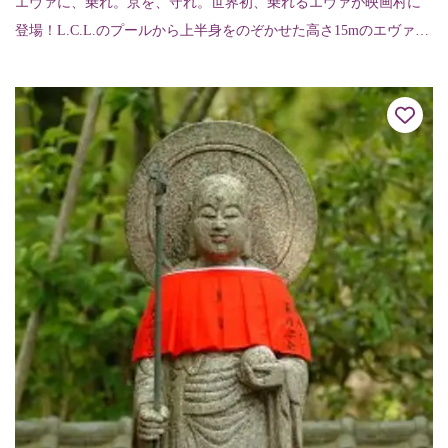
エヴァに、乗れ。京を、守れ。世界初、乗れるエヴァが映画村に
登場！L.C.L.のプールから上半身をのぞかせた高さ15mのエヴァン
ゲリオン初号機が太秦映画村に登場しました。この初号機のエン
トリープラ...