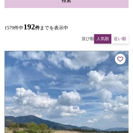
検索
192
1579件中
件
までを表示中
並び順
人気順
近い順