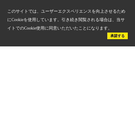
京都府認証 優良住宅宿泊施設
このサイトでは、ユーザーエクスペリエンスを向上させるため
にCookieを使用しています。引き続き閲覧される場合は、当サ
京都府認証 安心のお宿
イトでのCookie使用に同意いただいたことになります。
承諾する
京都人材育成コンテンツ
京都観光チャレンジ事業成果集
Global Web Site
京都府文化観光大使
公益社団法人
京都府観光連盟