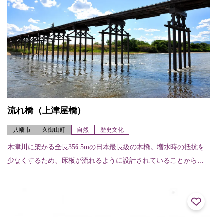
流れ橋（上津屋橋）
八幡市
久御山町
自然
歴史文化
木津川に架かる全長356.5mの日本最長級の木橋。増水時の抵抗を
少なくするため、床板が流れるように設計されていることから
「流れ橋」と呼ばれている。白砂の河原と清流に調和した風景
は、時代劇などのロ...