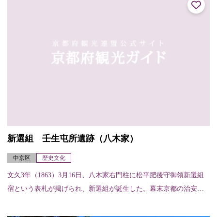
新選組 壬生屯所遺跡（八木家）
中京区
歴史文化
文久3年（1863）3月16日、八木家右門柱に松平肥後守御領新選組
宿という表札が掲げられ、新選組が誕生した。幕末京都の治安を
守った新選組があしかけ3年を過ごした壬生屯所時代。奥座敷の鴨
居に残る刀...