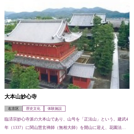
大本山妙心寺
右京区
歴史文化
体験施設
臨済宗妙心寺派の大本山であり、山号を「正法山」という。建武4
年（1337）に関山慧玄禅師（無相大師）を開山に迎え、花園法皇