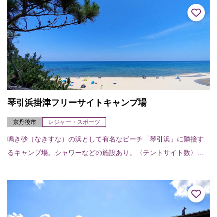
琴引浜掛津フリーサイトキャンプ場
京丹後市
レジャー・スポーツ
鳴き砂（なきすな）の浜として有名なビーチ「琴引浜」に隣接す
るキャンプ場。シャワーなどの施設あり。〈テントサイト数〉フ
リーサイト50区画〈設備〉トイレ、シャワー（温水あり）