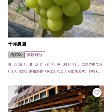
千弥農園
西京区
体験施設
春は筍掘り、夏はぶどう狩り、秋は柿狩りと、自然の中でお
いしい空気と果物の香りを楽しむことが出来ます。柿狩り、
ぶどう狩りの各々のもぎ取りの他、各々にすき焼き・バーベ
キューを合わせたコースもある。筍...