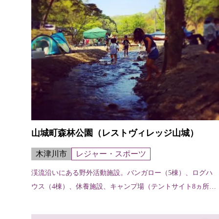
山城町森林公園（レストヴィレッジ山城）
木津川市
レジャー・スポーツ
渓流沿いにある野外活動施設。バンガロー（5棟）、ログハ
ウス（4棟）、休養施設、キャンプ場（テントサイト8ヵ所）
のほか、森林浴歩道、炊事施設、シャワー施設、総合案内施
設がある。定員／バンガロー 4...