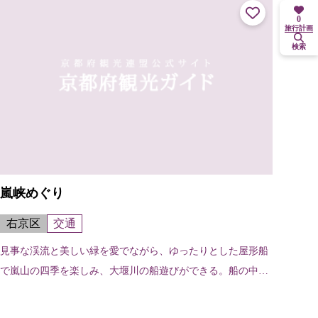
0
旅行計画
検索
嵐峡めぐり
右京区
交通
見事な渓流と美しい緑を愛でながら、ゆったりとした屋形船
で嵐山の四季を楽しみ、大堰川の船遊びができる。船の中で
は食事をすることも可。12月中旬～3月中旬までの寒期は暖
房船になる。 ※予約センターT...