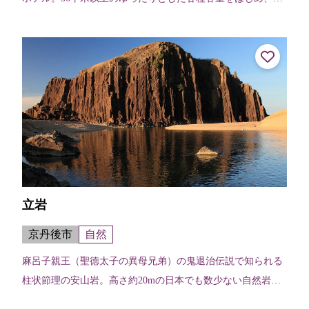
レガントな内装のビュッフェレストラン「LOCA VORE」
や、丹後由良の浜から汲み上...
立岩
京丹後市
自然
麻呂子親王（聖徳太子の異母兄弟）の鬼退治伝説で知られる
柱状節理の安山岩。高さ約20mの日本でも数少ない自然岩の
ひとつ。この辺りは、古代に大陸からの使者船が漂着したと