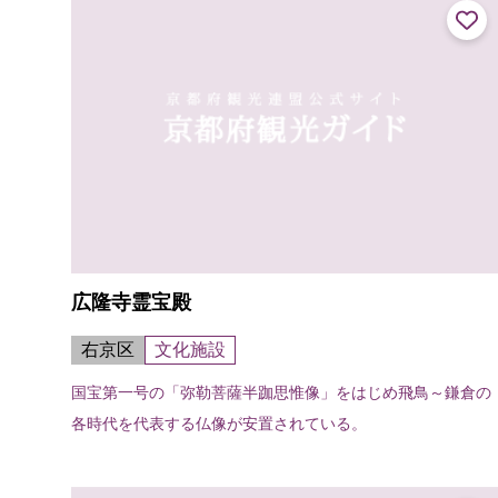
広隆寺霊宝殿
右京区
文化施設
国宝第一号の「弥勒菩薩半跏思惟像」をはじめ飛鳥～鎌倉の
各時代を代表する仏像が安置されている。