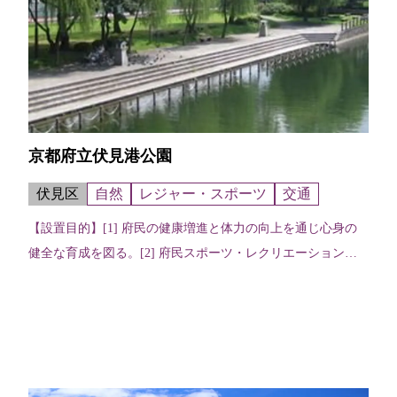
京都府立伏見港公園
伏見区
自然
レジャー・スポーツ
交通
【設置目的】[1] 府民の健康増進と体力の向上を通じ心身の
健全な育成を図る。[2] 府民スポーツ・レクリエーションの
普及振興を図る。 【施設の特色】総合体育館、夜間照明を備
えたテニスコートなどが...