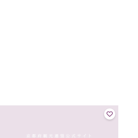
キュッキュッと、まるで琴を奏でるかのような音がするので
「琴引浜」と名づけられまし...