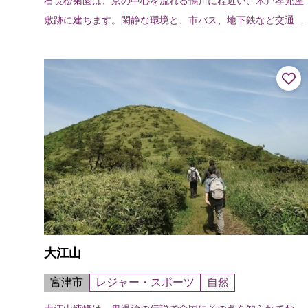
石長松菊園は、京の中心を流れる鴨川に程近い、木戸孝允屋
敷跡に建ちます。閑静な環境と、市バス、地下鉄など交通の
便に恵まれ、京都観光の拠点にはうってつけです。京都御所
や鴨川は散策に、新京極から錦市場...
大江山
宮津市
レジャー・スポーツ
自然