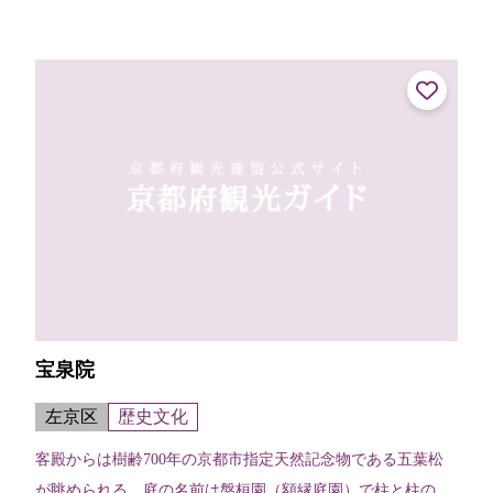
ころであったといわれ、歴史的に...
宝泉院
左京区
歴史文化
客殿からは樹齢700年の京都市指定天然記念物である五葉松
が眺められる。庭の名前は盤桓園（額縁庭園）で柱と柱の空