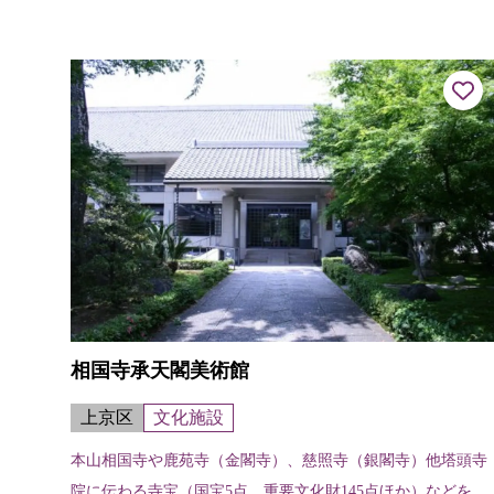
相国寺承天閣美術館
上京区
文化施設
本山相国寺や鹿苑寺（金閣寺）、慈照寺（銀閣寺）他塔頭寺
院に伝わる寺宝（国宝5点、重要文化財145点ほか）などを収