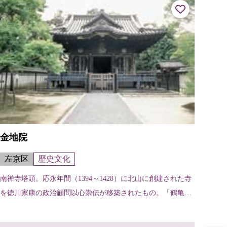
金地院
左京区
歴史文化
南禅寺塔頭。応永年間（1394～1428）に北山に創建された寺
を徳川家康の政治顧問以心崇伝が移築されたもの。「鶴亀の
庭」とよばれる方丈前庭庭園は、江戸時代初期の代表的な枯
山水庭園で知られ、中央に...