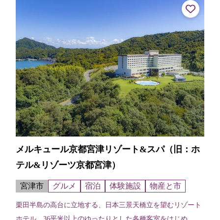
メルキュール京都宮津リゾート&スパ（旧：ホ
テル&リゾーツ京都宮津）
宮津市
グルメ
宿泊
体験施設
物産と市
栗田半島の高台に立地する、日本三景天橋立を望むリゾート
ホテル。36平米以上のゆったりとした各種客室をはじめ、エ