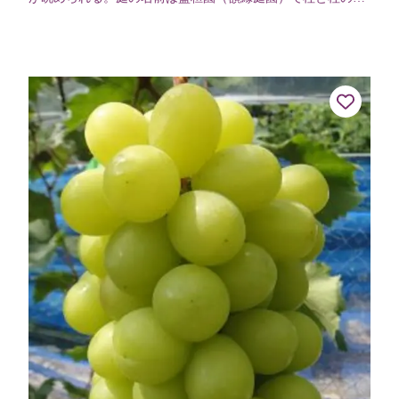
間を額に見立てて観賞する。「理智不二」と名付けられた二
連式の水琴窟もある。