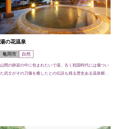
湯の花温泉
亀岡市
自然
山間の静寂の中に包まれたいで湯。古く戦国時代には傷つい
た武士がその刀傷を癒したとの伝説も残る歴史ある温泉郷。
澄みきった空気と、素朴な風情が残されている。 〈宿泊施
設〉すみや亀峰菴（TEL.077...