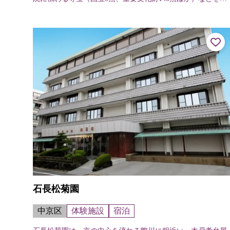
蔵・展示している。
石長松菊園
中京区
体験施設
宿泊