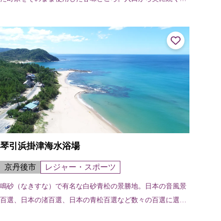
敷きの廊下とわきに置かれたぼんぼりは実に幻想的。素材に
もこだわっており、あずきは十勝...
琴引浜掛津海水浴場
京丹後市
レジャー・スポーツ
鳴砂（なきすな）で有名な白砂青松の景勝地。日本の音風景
百選、日本の渚百選、日本の青松百選など数々の百選に選ば
れています。日本初の禁煙ビーチ。 海水浴場の紹介ページは