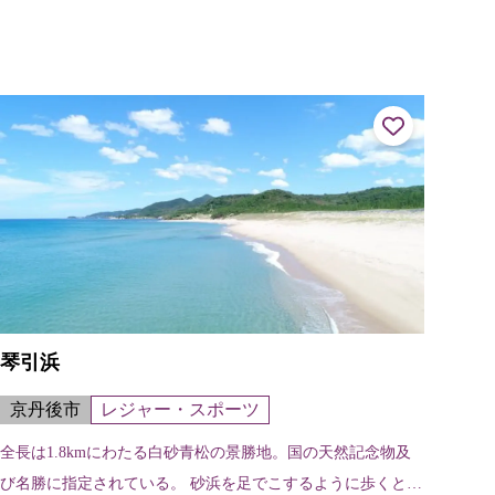
こちら
琴引浜
京丹後市
レジャー・スポーツ
全長は1.8kmにわたる白砂青松の景勝地。国の天然記念物及
び名勝に指定されている。 砂浜を足でこするように歩くと、