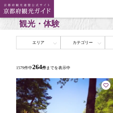
観光・体験
エリア
カテゴリー
264
1579件中
件
までを表示中