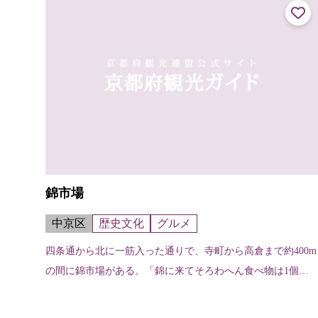
錦市場
中京区
歴史文化
グルメ
四条通から北に一筋入った通りで、寺町から高倉まで約400m
の間に錦市場がある。「錦に来てそろわへん食べ物は1個も
あらへん」という京都人の言葉通り、魚・肉・乾物・惣菜・
湯葉・漬物・京野菜などの店が...