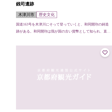
銭司遺跡
木津川市
歴史文化
国道163号を木津川にそって登っていくと、和同開珎の鋳造
跡がある。和同開珎は我が国の古い貨幣として知られ、直径
25ミリ、和・同・開・珎の４文字が刻まれている。