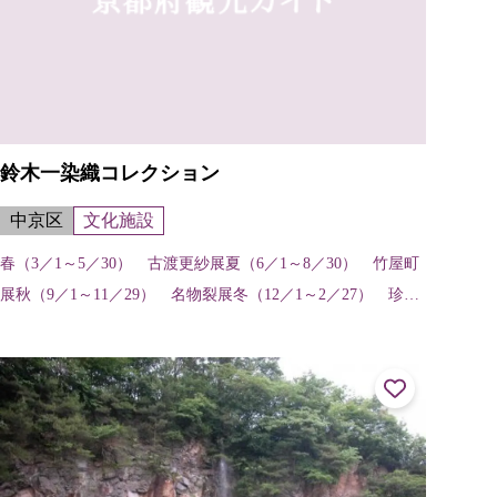
鈴木一染織コレクション
中京区
文化施設
春（3／1～5／30） 古渡更紗展夏（6／1～8／30） 竹屋町
展秋（9／1～11／29） 名物裂展冬（12／1～2／27） 珍し
い染織展