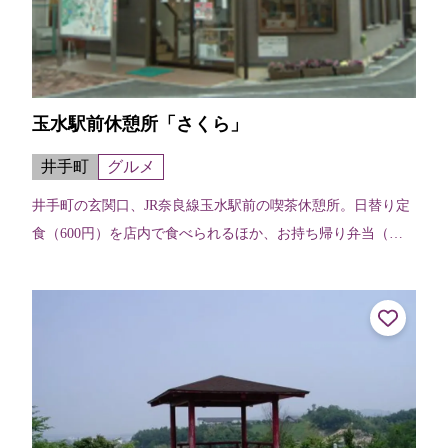
玉水駅前休憩所「さくら」
井手町
グルメ
井手町の玄関口、JR奈良線玉水駅前の喫茶休憩所。日替り定
食（600円）を店内で食べられるほか、お持ち帰り弁当（当
日午前10時までに要予約）を購入することができます。