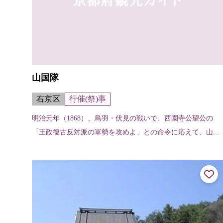
山国隊
右京区
行催(祭)事
明治元年（1868）、鳥羽・伏見の戦いで、西園寺公望公の
「王政復古反対派の軍勢を攻めよ」との命令に応えて、山国
村の農民83名が武装蜂起した。翌年、征東軍の一隊として山
国隊を結成。大総督有栖川宮の...