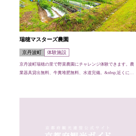
瑞穂マスターズ農園
京丹波町
体験施設
京丹波町瑞穂の里で野菜農園にチャレンジ体験できます。農
業器具貸出無料、牛糞堆肥無料、水道完備。&nbsp;近くに、
食事や休憩ができる「道の駅瑞穂の里さらびき」や森林浴レ
ストラン、宿泊施設、スポー...