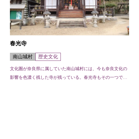
春光寺
南山城村
歴史文化
文化圏が奈良県に属していた南山城村には、今も奈良文化の
影響を色濃く残した寺が残っている。春光寺もその一つで、
本尊の木造薬師如来立像は、奈良様風の代表格、元興寺の木
造薬師如来立像の系統を受け継いで...