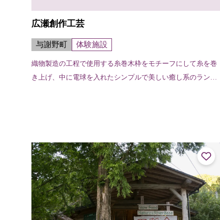
広瀬創作工芸
与謝野町
体験施設
織物製造の工程で使用する糸巻木枠をモチーフにして糸を巻
き上げ、中に電球を入れたシンプルで美しい癒し系のランプ
づくりが体験できる。定員／2名より実施（要予約）