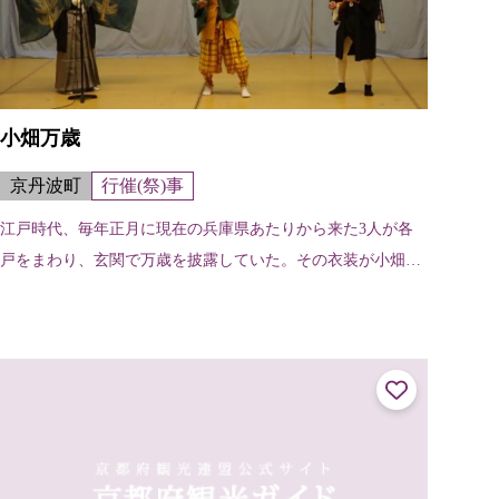
小畑万歳
京丹波町
行催(祭)事
江戸時代、毎年正月に現在の兵庫県あたりから来た3人が各
戸をまわり、玄関で万歳を披露していた。その衣装が小畑区
の民家に残っていたことから、昭和9年（1934）に安栖里区
の耕地整理事業の竣工式で小畑...