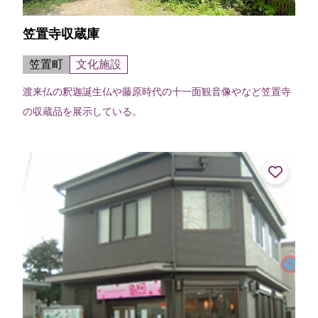
笠置寺収蔵庫
笠置町
文化施設
渡来仏の釈迦誕生仏や藤原時代の十一面観音像やなど笠置寺
の収蔵品を展示している。