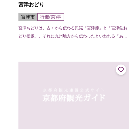
宮津おどり
宮津市
行催(祭)事
宮津おどりは、古くから伝わる民謡「宮津節」と「宮津盆お
どり松坂」、それに九州地方から伝わったといわれる「あい
やえおどり」の三つが組み合わされて今に伝わる優雅な郷土
芸能。“丹後の宮津でピンと出した...