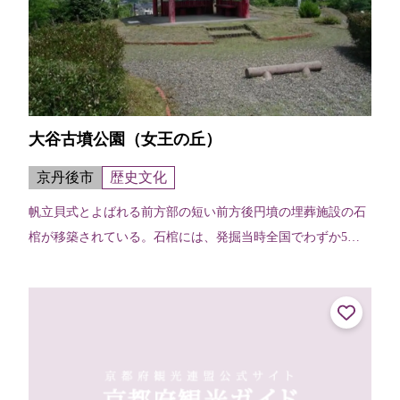
大谷古墳公園（女王の丘）
京丹後市
歴史文化
帆立貝式とよばれる前方部の短い前方後円墳の埋葬施設の石
棺が移築されている。石棺には、発掘当時全国でわずか5例
となる女性の人骨が残されていた。また、三種の神器ともい
われる鏡、玉、剣がみつかっている...