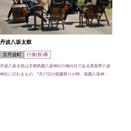
丹波八坂太鼓
京丹波町
行催(祭)事
丹波八坂太鼓は京都祇園八坂神社の御分社である尾長野八坂
神社に伝わるもの。7月17日の祇園祭りの時、祇園八坂神社
の境内や石段下、河原町で奉納される。また、京丹波町内で
は5月末の日曜日の尾長野八坂神...