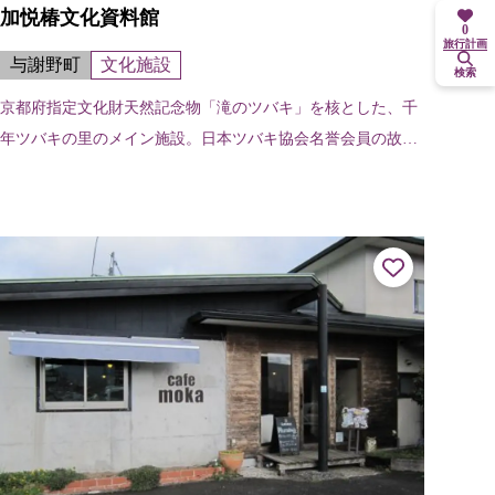
加悦椿文化資料館
0
旅行計画
与謝野町
文化施設
検索
京都府指定文化財天然記念物「滝のツバキ」を核とした、千
年ツバキの里のメイン施設。日本ツバキ協会名誉会員の故・
渡邊武先生や新潟大学名誉教授の萩屋薫先生など多方面から
寄贈、収集された椿文化に関する絵...