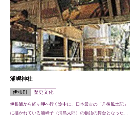
浦嶋神社
伊根町
歴史文化
伊根浦から経ヶ岬へ行く途中に、日本最古の「丹後風土記」
に描かれている浦嶋子（浦島太郎）の物語の舞台となった浦
嶋神社がある。この神社は天長2年（825）当時の丹後の豪族
であった浦嶋一族の業績をたた...