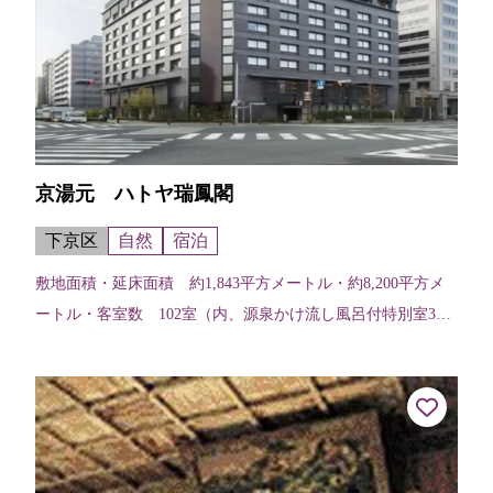
京湯元 ハトヤ瑞鳳閣
下京区
自然
宿泊
敷地面積・延床面積 約1,843平方メートル・約8,200平方メ
ートル・客室数 102室（内、源泉かけ流し風呂付特別室3室
有り）・カフェレストラン 1ヶ所・Bar 1ヶ所・洋宴会場
（348平方メ...