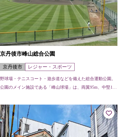
京丹後市峰山総合公園
京丹後市
レジャー・スポーツ
野球場・テニスコート・遊歩道などを備えた総合運動公園。
公園のメイン施設である「峰山球場」は、両翼95m、中堅120
mの広さを確保し、グラウンドの透水性や選手の安全確保に
も配慮した施設で、客席も内...