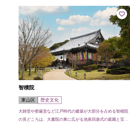
智積院
東山区
歴史文化
大師堂や密厳堂など江戸時代の建築が大部分を占める智積院
の見どころは、大書院の東に広がる池泉回遊式の庭園と宝物
館。館内には国宝の障壁画が数多く収められているが、とく