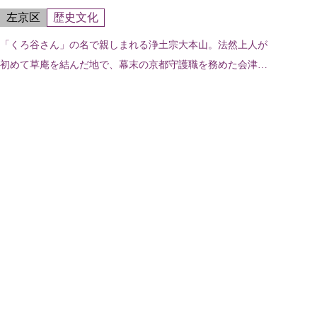
左京区
歴史文化
「くろ谷さん」の名で親しまれる浄土宗大本山。法然上人が
初めて草庵を結んだ地で、幕末の京都守護職を務めた会津藩
主・松平容保（まつだいらかたもり）が本陣を構えた寺で、
新選組誕生の地。秋の特別拝観では...