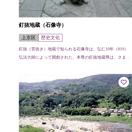
釘抜地蔵（石像寺）
上京区
歴史文化
釘抜（苦抜き）地蔵で知られる石像寺は、弘仁10年（819）
弘法大師によって開創された。本尊の釘抜地蔵尊は、さまざ
まな苦しみを抜き取ってくれるとか。本堂には心とからだの
痛みがこのようにとれましたと...