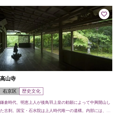
高山寺
右京区
歴史文化
鎌倉時代、明恵上人が後鳥羽上皇の勅願によって中興開山し
た古刹。国宝・石水院は上人時代唯一の遺構。内部には、後
鳥羽上皇勅願「日出先照高山之寺」等を展示。国宝・鳥獣人
物戯画など、国宝、重要文化財を1...