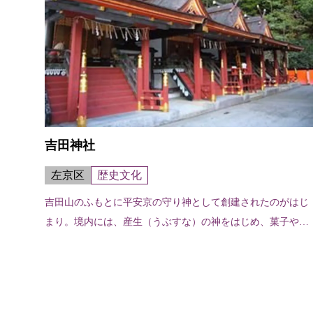
吉田神社
左京区
歴史文化
吉田山のふもとに平安京の守り神として創建されたのがはじ
まり。境内には、産生（うぶすな）の神をはじめ、菓子や料
理の神を祀る社も。なかでもユニークなのは斎場所大元宮。
全国の神々が一堂に祀られていて、...