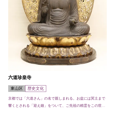
六道珍皇寺
東山区
歴史文化
京都では「六道さん」の名で親しまれる。お盆には冥土まで
響くとされる「迎え鐘」をついて、ご先祖の精霊をこの世に
お迎えする精霊迎え「六道まいり」の寺である。山号（さん