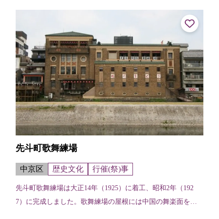
ごう）を大椿山（たいちんざん）と...
先斗町歌舞練場
中京区
歴史文化
行催(祭)事
先斗町歌舞練場は大正14年（1925）に着工、昭和2年（192
7）に完成しました。歌舞練場の屋根には中国の舞楽面を型
取った鬼瓦が守り神として据えてあります。また、鴨川をど