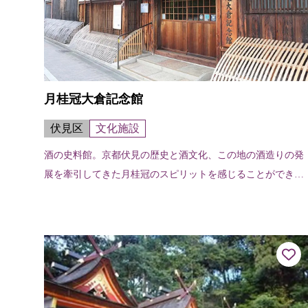
月桂冠大倉記念館
伏見区
文化施設
酒の史料館。京都伏見の歴史と酒文化、この地の酒造りの発
展を牽引してきた月桂冠のスピリットを感じることができ
る。見学後には、季節ごとに揃えたさまざまな日本酒のきき
酒も。伏見城外堀だった宇治川派流に...