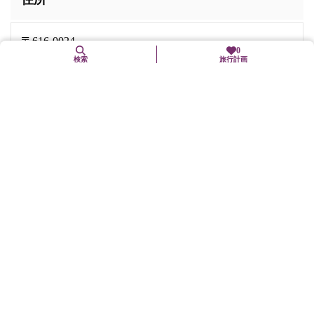
〒616-0024
0
京都府京都市西京区嵐山宮町3
検索
旅行計画
交通手段
阪急嵐山線「松尾大社」駅下車、徒歩3分
市バス「松尾大社前」下車、徒歩3分
駐車場
有（普通車100台、大型観光バス6台、参拝者のみ1時間無料）
バリアフリー関連